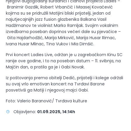
njegovi dugogodišnji suradnici i članovi projekta Ladies –
Branimir Gazdik, Robert Vrbančić i Maasej Kovačević
kojima su se pridružili Matijini bliski prijatelji, jedan od
najutjecajnijih jazz fusion glazbenika Balkana Vasil
Hadžimanov te violinist Marko Ramljak. Svojim vokalnim
izvedbama poseban doprinos večeri dale su pjevačice –
Gita Hajdarhodžić, Marija Mirković, Marija Husar Rimac,
Ivana Husar Mlinac, Tina Vukov i Mia Dimšić.
Prvi koncert Ladies Live, održan je u zagrebačkom Kinu SC
ranije ove godine, i to na poseban datum – 11. svibnja, na
Majčin dan, a pratila ga je i Gabi Novak.
Iz poštovanja prema obitelji Dedić, prijatelji i kolege održali
su ovaj vrlo emotivan koncert na Tvrđavi Barone
posvetivši ga Matiji i njegovoj majci Gabi.
Foto: Valerio Baranović/ Tvrđava kulture
Objavljeno:
01.09.2025, 14:14h