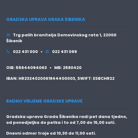
GRADSKA UPRAVA GRADA ŠIBENIKA
Trg palih branitelja Domovinskog rata 1, 22000
Šibenik
022 431 000 •
022 431 099
OIB:
55644094063 •
MB:
2580420
IBAN:
HR2324020061844400003,
SWIFT:
ESBCHR22
RADNO VRIJEME GRADSKE UPRAVE
Gradska uprava Grada Šibenika radi pet dana tjedno,
od ponedjeljka do petka i to
od 7,00 do 15,00 sati.
Dnevni odmor traje
od 10,30 do 11,00 sati.