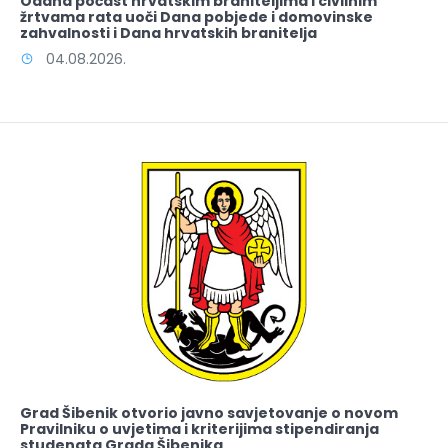
Odana počast hrvatskim braniteljima i civilnim
žrtvama rata uoči Dana pobjede i domovinske
zahvalnosti i Dana hrvatskih branitelja
04.08.2026.
Grad Šibenik otvorio javno savjetovanje o novom
Pravilniku o uvjetima i kriterijima stipendiranja
studenata Grada Šibenika