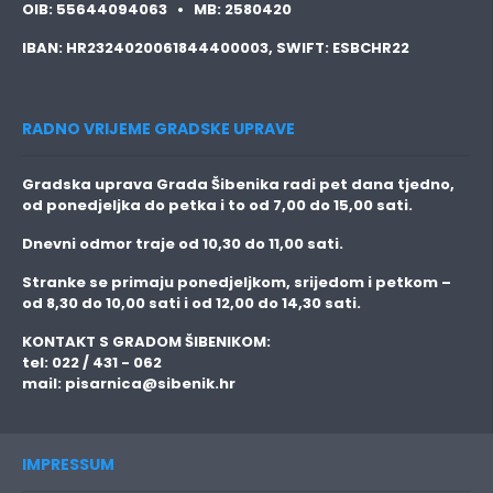
OIB:
55644094063 •
MB:
2580420
IBAN:
HR2324020061844400003,
SWIFT:
ESBCHR22
RADNO VRIJEME GRADSKE UPRAVE
Gradska uprava Grada Šibenika radi pet dana tjedno,
od ponedjeljka do petka i to
od 7,00 do 15,00 sati.
Dnevni odmor traje
od 10,30 do 11,00 sati.
Stranke se primaju
ponedjeljkom, srijedom i petkom
–
od 8,30 do 10,00 sati i od 12,00 do 14,30 sati.
KONTAKT S GRADOM ŠIBENIKOM:
tel: 022 / 431 - 062
mail:
pisarnica@sibenik.hr
IMPRESSUM