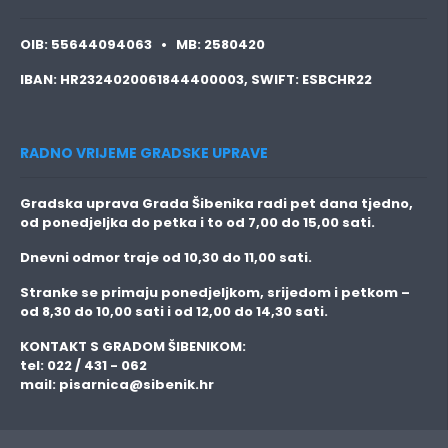
OIB:
55644094063 •
MB:
2580420
IBAN:
HR2324020061844400003,
SWIFT:
ESBCHR22
RADNO VRIJEME GRADSKE UPRAVE
Gradska uprava Grada Šibenika radi pet dana tjedno,
od ponedjeljka do petka i to
od 7,00 do 15,00 sati.
Dnevni odmor traje
od 10,30 do 11,00 sati.
Stranke se primaju
ponedjeljkom, srijedom i petkom
–
od 8,30 do 10,00 sati i od 12,00 do 14,30 sati.
KONTAKT S GRADOM ŠIBENIKOM:
tel: 022 / 431 - 062
mail:
pisarnica@sibenik.hr