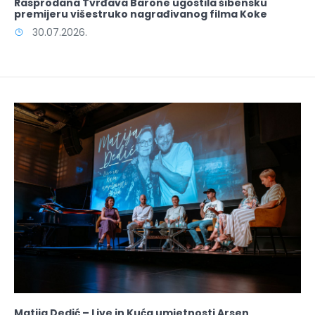
Rasprodana Tvrđava Barone ugostila šibensku
premijeru višestruko nagrađivanog filma Koke
30.07.2026.
Matija Dedić – Live in Kuća umjetnosti Arsen