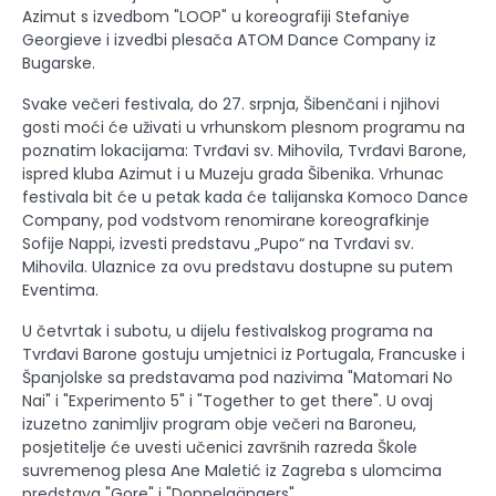
Azimut s izvedbom "LOOP" u koreografiji Stefaniye
Georgieve i izvedbi plesača ATOM Dance Company iz
Bugarske.
Svake večeri festivala, do 27. srpnja, Šibenčani i njihovi
gosti moći će uživati u vrhunskom plesnom programu na
poznatim lokacijama: Tvrđavi sv. Mihovila, Tvrđavi Barone,
ispred kluba Azimut i u Muzeju grada Šibenika. Vrhunac
festivala bit će u petak kada će talijanska Komoco Dance
Company, pod vodstvom renomirane koreografkinje
Sofije Nappi, izvesti predstavu „Pupo“ na Tvrđavi sv.
Mihovila. Ulaznice za ovu predstavu dostupne su putem
Eventima.
U četvrtak i subotu, u dijelu festivalskog programa na
Tvrđavi Barone gostuju umjetnici iz Portugala, Francuske i
Španjolske sa predstavama pod nazivima "Matomari No
Nai" i "Experimento 5" i "Together to get there". U ovaj
izuzetno zanimljiv program obje večeri na Baroneu,
posjetitelje će uvesti učenici završnih razreda Škole
suvremenog plesa Ane Maletić iz Zagreba s ulomcima
predstava "Gore" i "Doppelgängers".