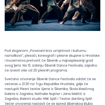
Pod sloganom „Povezani kroz umjetnost i kulturnu
raznolikost“, plesači, koreografi i plesne skupine iz Hrvatske
i inozemstva pretvorit će Šibenik u najrasplesaniji grad
ovog ljeta. Na 13. izdanju Šibenik Dance Festivala, zajedno
će izvesti više od 20 plesnih programa.
Svečano otvorenje Šibenik Dance Festivala održat će se
večeras u 21:30 na Trgu Republike Hrvatske, gdje će
nastupiti Plesni teatar Sjene iz Šibenika, Škola klasičnog
baleta iz Zagreba, Nathalie Nujster i Jana Malčić iz
Zagreba, Baletni studio HNK Split i Teatar danSing Split.
Večer otvorenja nastavit će se ispred šibenskog kluba