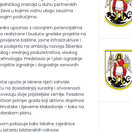
jedničkog značaja u duhu partnerskih
 država u kojima važnu ulogu zauzima
mnogim područjima.
anika upoznao s razvojnim potencijalima
o realizirane i buduće gradske projekte na
 povijesne baštine, javne infrastrukture i
je podsjetio na ambiciju razvoja Šibenika
og i srednjeg poduzetništva, visokog
tehnologija. Predstavio je i plan izgradnje
rojekte izgradnje i dogradnje osnovnih
ai uputio je iskrene riječi zahvale
ću na dosadašnjoj suradnji i otvorenosti
ovezuju dvije prijateljske zemlje. Posebno
itivan primjer grada koji aktivno doprinosi
Hrvatske i Sjeverne Makedonije – kako na
odarskom planu.
kom pokazuje kako lokalne zajednice
u jačanju bilateralnih odnosa.