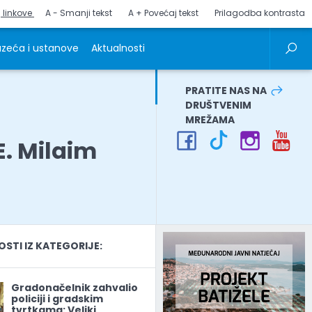
j linkove
A - Smanji tekst
A + Povećaj tekst
Prilagodba kontrasta
zeća i ustanove
Aktualnosti
PRATITE NAS NA
DRUŠTVENIM
MREŽAMA
E. Milaim
TI IZ KATEGORIJE:
Gradonačelnik zahvalio
policiji i gradskim
tvrtkama: Veliki