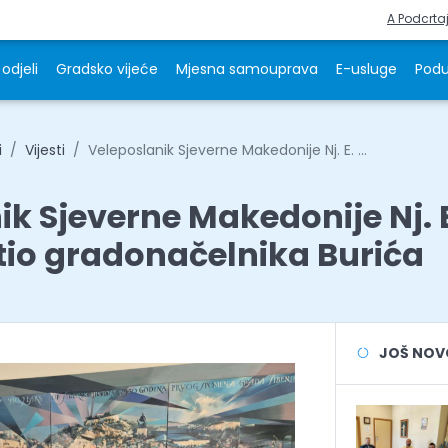
A Podcrta
odjeli
Gradsko vijeće
Mjesna samouprava
E-usluge
Podu
i
Vijesti
Veleposlanik Sjeverne Makedonije Nj. E. ...
ik Sjeverne Makedonije Nj. 
etio gradonačelnika Burića
JOŠ NOVOS