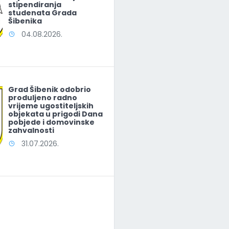
stipendiranja
studenata Grada
Šibenika
04.08.2026.
Grad Šibenik odobrio
produljeno radno
vrijeme ugostiteljskih
objekata u prigodi Dana
pobjede i domovinske
zahvalnosti
31.07.2026.