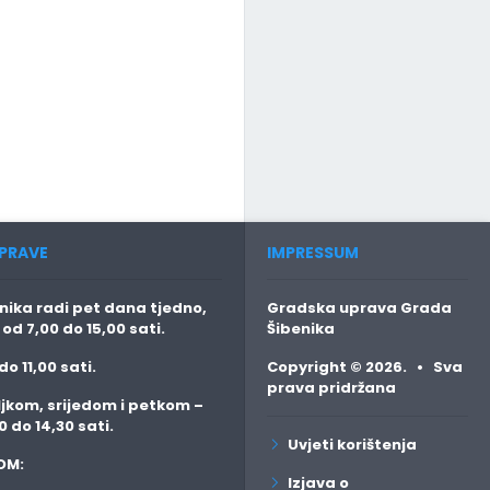
PRAVE
IMPRESSUM
ika radi pet dana tjedno,
Gradska uprava Grada
o
od 7,00 do 15,00 sati.
Šibenika
do 11,00 sati.
Copyright © 2026. • Sva
prava pridržana
jkom, srijedom i petkom
–
0 do 14,30 sati.
Uvjeti korištenja
OM:
Izjava o