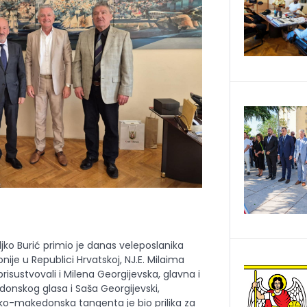
jko Burić primio je danas veleposlanika
ije u Republici Hrvatskoj, NJ.E. Milaima
prisustvovali i Milena Georgijevska, glavna i
nskog glasa i Saša Georgijevski,
ko-makedonska tangenta je bio prilika za