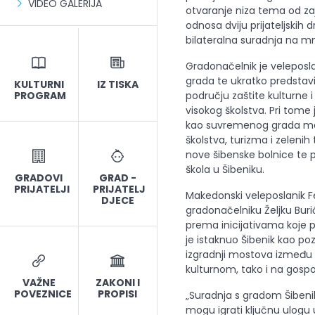
VIDEO GALERIJA
otvaranje niza tema od za
odnosa dviju prijateljskih
bilateralna suradnja na 
Gradonačelnik je veleposl
grada te ukratko predstavi
KULTURNI
IZ TISKA
PROGRAM
području zaštite kulturne i
visokog školstva. Pri tome 
kao suvremenog grada mal
školstva, turizma i zelenih 
nove šibenske bolnice te p
škola u Šibeniku.
GRADOVI
GRAD -
PRIJATELJI
PRIJATELJ
Makedonski veleposlanik Fet
DJECE
gradonačelniku Željku Buri
prema inicijativama koje p
je istaknuo Šibenik kao poz
izgradnji mostova između 
kulturnom, tako i na gosp
VAŽNE
ZAKONI I
POVEZNICE
PROPISI
„Suradnja s gradom Šibeni
mogu igrati ključnu ulogu 