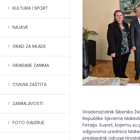
KULTURA I SPORT
NAJAVE
GRAD ZA MLADE
GRAĐANE ZANIMA
CIVILNA ZAŠTITA
ZANIMLJIVOSTI
Gradonačelnik Šibenika Žel
Republike Sjeverne Makedon
FOTO GALERIJE
Fetaija. Susret, kojemu su 
odgovorna urednica Makedo
predsjednik Udruge Hrvats