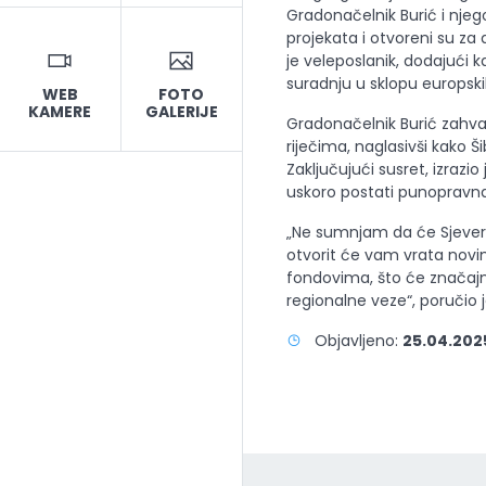
Gradonačelnik Burić i njeg
projekata i otvoreni su za d
je veleposlanik, dodajući 
suradnju u sklopu europski
WEB
FOTO
KAMERE
GALERIJE
Gradonačelnik Burić zahvali
riječima, naglasivši kako Š
Zaključujući susret, izrazi
uskoro postati punopravna
„Ne sumnjam da će Sjevern
otvorit će vam vrata nov
fondovima, što će značajno
regionalne veze“, poručio j
Objavljeno:
25.04.2025