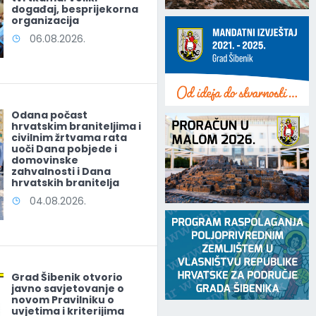
događaj, besprijekorna
organizacija
06.08.2026.
Odana počast
hrvatskim braniteljima i
civilnim žrtvama rata
uoči Dana pobjede i
domovinske
zahvalnosti i Dana
hrvatskih branitelja
04.08.2026.
Grad Šibenik otvorio
javno savjetovanje o
novom Pravilniku o
uvjetima i kriterijima