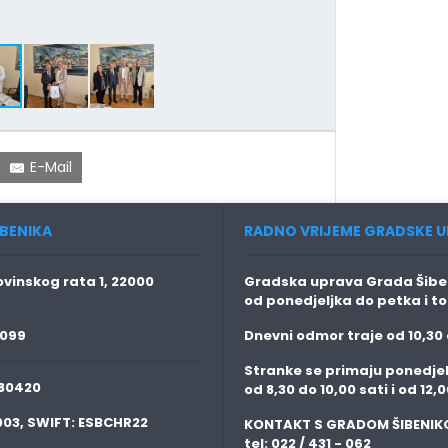
E-Mail
BENIKA
RADNO VRIJEME GRADSKE U
vinskog rata 1, 22000
Gradska uprava Grada Šiben
od ponedjeljka do petka i t
 099
Dnevni odmor traje
od 10,30 
Stranke se primaju
ponedjel
80420
od 8,30 do 10,00 sati i od 12,0
003,
SWIFT:
ESBCHR22
KONTAKT S GRADOM ŠIBENIK
tel: 022 / 431 - 062