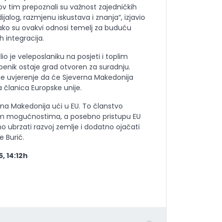
ov tim prepoznali su važnost zajedničkih
ijalog, razmjenu iskustava i znanja“, izjavio
kako su ovakvi odnosi temelj za buduću
h integracija.
o je veleposlaniku na posjeti i toplim
ibenik ostaje grad otvoren za suradnju.
o je uvjerenje da će Sjeverna Makedonija
 članica Europske unije.
a Makedonija ući u EU. To članstvo
im mogućnostima, a posebno pristupu EU
 ubrzati razvoj zemlje i dodatno ojačati
e Burić.
, 14:12h