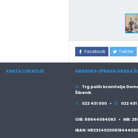
Facebook
Twitter
KARTA LOKACIJE
GRADSKA UPRAVA GRADA ŠI
Trg palih branitelja Domo
Šibenik
022 431 000 •
022 431
OIB:
55644094063 •
MB:
25
IBAN:
HR2324020061844400