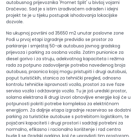
autobusnog prijevoznika 'Promet Split' u bivšoj vojarni
Dračevac. Sad je s istim izrađivačem odrađen i idejni
projekt te je u tijeku postupak ishodovanja lokacijske
dozvole.
Na ukupnoj površini od 35650 m2 unutar poslovne zone
Podi u prvoj etapi izgradnje predvidio se prostor za
parkiranje i smještaj 50-ak autobusa javnog gradskog
prijevoza i parking za osobna vozila. Zatim punionice za
diesel gorivo i za struju, adekvatnog kapaciteta i režima
rada za potpuno zadovoljenje potreba navedenog broja
autobusa, praonica kojoj mogu pristupiti i drugi autobusi,
poput turističkih, stanica za tehnički pregled, odnosno
kontrolu tehničke ispravnosti vozila, prostori za sve faze
servisa vozila i održavanja vozila. Tu je još uredski prostor,
solarna elektrana ili drugi izvori obnovljive energije koji će u
potpunosti pokriti potrebe kompleksa za električnom
energijom. Za daljnje etapa izgradnje rezervirao se dodatni
parking za turističke autobuse s potrebitom logistikom, te
pojačani kapaciteti i drugi prostori i sadržaji potrebni za
normalno, efikasno i racionalno korištenje i rad centra
bude li se Gradski parking, koji će upravljati tim prostorom,