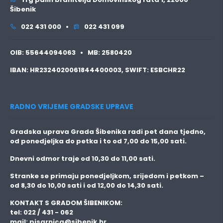
Šibenik
022 431 000 •
022 431 099
OIB:
55644094063 •
MB:
2580420
IBAN:
HR2324020061844400003,
SWIFT:
ESBCHR22
RADNO VRIJEME GRADSKE UPRAVE
Gradska uprava Grada Šibenika radi pet dana tjedno,
od ponedjeljka do petka i to
od 7,00 do 15,00 sati.
Dnevni odmor traje
od 10,30 do 11,00 sati.
Stranke se primaju
ponedjeljkom, srijedom i petkom
–
od 8,30 do 10,00 sati i od 12,00 do 14,30 sati.
KONTAKT S GRADOM ŠIBENIKOM:
tel: 022 / 431 - 062
mail:
pisarnica@sibenik.hr