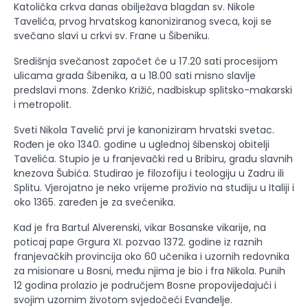
Katolička crkva danas obilježava blagdan sv. Nikole
Tavelića, prvog hrvatskog kanoniziranog sveca, koji se
svečano slavi u crkvi sv. Frane u Šibeniku.
Središnja svečanost započet će u 17.20 sati procesijom
ulicama grada Šibenika, a u 18.00 sati misno slavlje
predslavi mons. Zdenko Križić, nadbiskup splitsko-makarski
i metropolit.
Sveti Nikola Tavelić prvi je kanoniziram hrvatski svetac.
Rođen je oko 1340. godine u uglednoj šibenskoj obitelji
Tavelića. Stupio je u franjevački red u Bribiru, gradu slavnih
knezova Šubića. Studirao je filozofiju i teologiju u Zadru ili
Splitu. Vjerojatno je neko vrijeme proživio na studiju u Italiji i
oko 1365. zaređen je za svećenika.
Kad je fra Bartul Alverenski, vikar Bosanske vikarije, na
poticaj pape Grgura XI. pozvao 1372. godine iz raznih
franjevačkih provincija oko 60 učenika i uzornih redovnika
za misionare u Bosni, među njima je bio i fra Nikola. Punih
12 godina prolazio je područjem Bosne propovijedajući i
svojim uzornim životom svjedočeći Evanđelje.