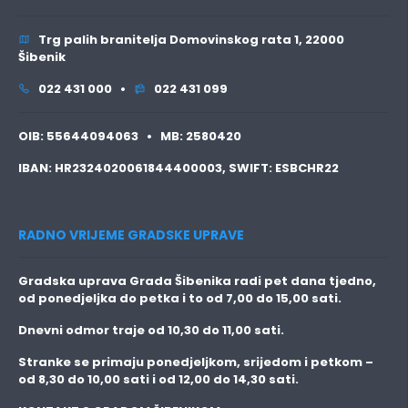
Trg palih branitelja Domovinskog rata 1, 22000
Šibenik
022 431 000 •
022 431 099
OIB:
55644094063 •
MB:
2580420
IBAN:
HR2324020061844400003,
SWIFT:
ESBCHR22
RADNO VRIJEME GRADSKE UPRAVE
Gradska uprava Grada Šibenika radi pet dana tjedno,
od ponedjeljka do petka i to
od 7,00 do 15,00 sati.
Dnevni odmor traje
od 10,30 do 11,00 sati.
Stranke se primaju
ponedjeljkom, srijedom i petkom
–
od 8,30 do 10,00 sati i od 12,00 do 14,30 sati.