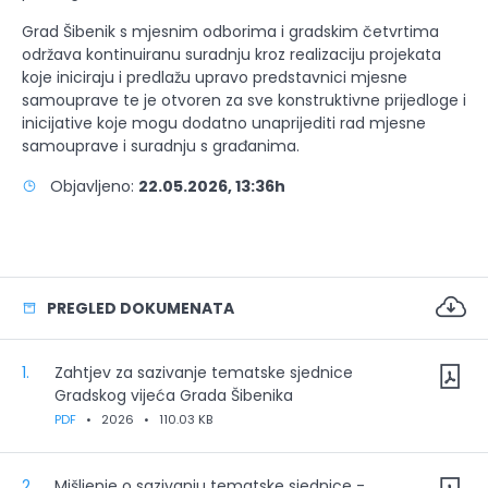
Grad Šibenik s mjesnim odborima i gradskim četvrtima
održava kontinuiranu suradnju kroz realizaciju projekata
koje iniciraju i predlažu upravo predstavnici mjesne
samouprave te je otvoren za sve konstruktivne prijedloge i
inicijative koje mogu dodatno unaprijediti rad mjesne
samouprave i suradnju s građanima.
Objavljeno:
22.05.2026, 13:36h
PREGLED DOKUMENATA
1.
Zahtjev za sazivanje tematske sjednice
Gradskog vijeća Grada Šibenika
PDF
•
2026
•
110.03 KB
2.
Mišljenje o sazivanju tematske sjednice -