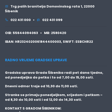
Trg palih branitelja Domovinskog rata 1, 22000
Šibenik
022 431 000 •
022 431 099
OIB:
55644094063 •
MB:
2580420
IBAN:
HR2324020061844400003,
SWIFT:
ESBCHR22
RADNO VRIJEME GRADSKE UPRAVE
Gradska uprava Grada Šibenika radi pet dana tjedno,
od ponedjeljka do petka i to
od 7,00 do 15,00 sati.
Dnevni odmor traje
od 10,30 do 11,00 sati.
Stranke se primaju
ponedjeljkom, srijedom i petkom
–
od 8,30 do 10,00 sati i od 12,00 do 14,30 sati.
KONTAKT S GRADOM ŠIBENIKOM: