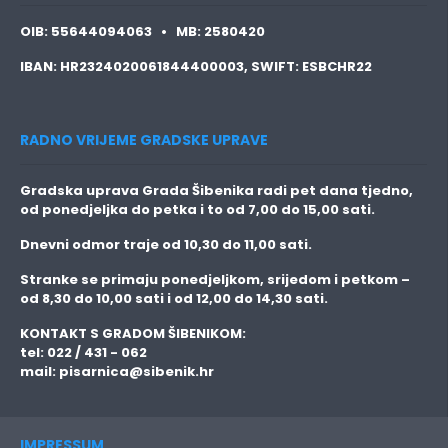
OIB:
55644094063 •
MB:
2580420
IBAN:
HR2324020061844400003,
SWIFT:
ESBCHR22
RADNO VRIJEME GRADSKE UPRAVE
Gradska uprava Grada Šibenika radi pet dana tjedno,
od ponedjeljka do petka i to
od 7,00 do 15,00 sati.
Dnevni odmor traje
od 10,30 do 11,00 sati.
Stranke se primaju
ponedjeljkom, srijedom i petkom
–
od 8,30 do 10,00 sati i od 12,00 do 14,30 sati.
KONTAKT S GRADOM ŠIBENIKOM:
tel: 022 / 431 - 062
mail:
pisarnica@sibenik.hr
IMPRESSUM