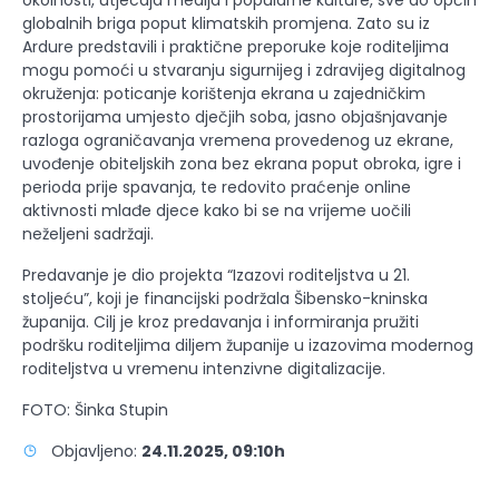
okolnosti, utjecaja medija i popularne kulture, sve do općih
globalnih briga poput klimatskih promjena. Zato su iz
Ardure predstavili i praktične preporuke koje roditeljima
mogu pomoći u stvaranju sigurnijeg i zdravijeg digitalnog
okruženja: poticanje korištenja ekrana u zajedničkim
prostorijama umjesto dječjih soba, jasno objašnjavanje
razloga ograničavanja vremena provedenog uz ekrane,
uvođenje obiteljskih zona bez ekrana poput obroka, igre i
perioda prije spavanja, te redovito praćenje online
aktivnosti mlađe djece kako bi se na vrijeme uočili
neželjeni sadržaji.
Predavanje je dio projekta “Izazovi roditeljstva u 21.
stoljeću”, koji je financijski podržala Šibensko-kninska
županija. Cilj je kroz predavanja i informiranja pružiti
podršku roditeljima diljem županije u izazovima modernog
roditeljstva u vremenu intenzivne digitalizacije.
FOTO: Šinka Stupin
Objavljeno:
24.11.2025, 09:10h