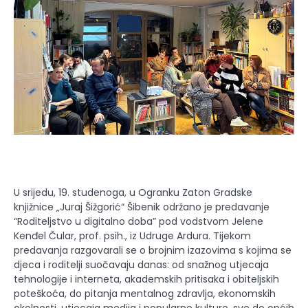
U srijedu, 19. studenoga, u Ogranku Zaton Gradske
knjižnice „Juraj Šižgorić“ Šibenik održano je predavanje
“Roditeljstvo u digitalno doba” pod vodstvom Jelene
Kenđel Čular, prof. psih., iz Udruge Ardura. Tijekom
predavanja razgovarali se o brojnim izazovima s kojima se
djeca i roditelji suočavaju danas: od snažnog utjecaja
tehnologije i interneta, akademskih pritisaka i obiteljskih
poteškoća, do pitanja mentalnog zdravlja, ekonomskih