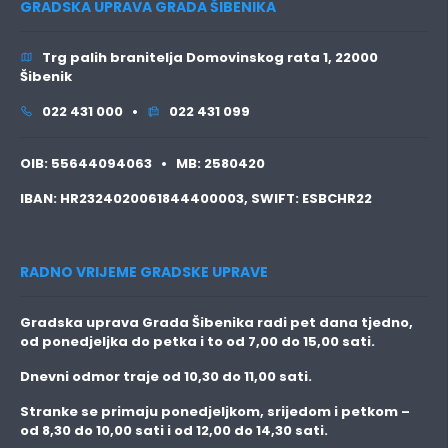
GRADSKA UPRAVA GRADA ŠIBENIKA
Trg palih branitelja Domovinskog rata 1, 22000
Šibenik
022 431 000 •
022 431 099
OIB:
55644094063 •
MB:
2580420
IBAN:
HR2324020061844400003,
SWIFT:
ESBCHR22
RADNO VRIJEME GRADSKE UPRAVE
Gradska uprava Grada Šibenika radi pet dana tjedno,
od ponedjeljka do petka i to
od 7,00 do 15,00 sati.
Dnevni odmor traje
od 10,30 do 11,00 sati.
Stranke se primaju
ponedjeljkom, srijedom i petkom
–
od 8,30 do 10,00 sati i od 12,00 do 14,30 sati.