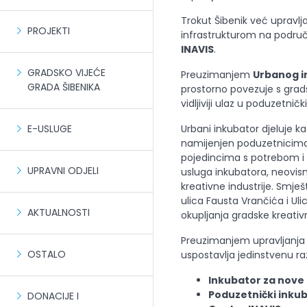
Trokut Šibenik već upravl
PROJEKTI
infrastrukturom na područ
INAVIS
.
GRADSKO VIJEĆE
Preuzimanjem
Urbanog i
GRADA ŠIBENIKA
prostorno povezuje s grads
vidljiviji ulaz u poduzetnič
Urbani inkubator djeluje ka
E-USLUGE
namijenjen poduzetnicima,
pojedincima s potrebom i 
UPRAVNI ODJELI
usluga inkubatora, neovis
kreativne industrije. Smješt
ulica Fausta Vrančića i Uli
AKTUALNOSTI
okupljanja gradske kreati
Preuzimanjem upravljanja
OSTALO
uspostavlja jedinstvenu raz
Inkubator za nove 
Poduzetnički inkub
DONACIJE I