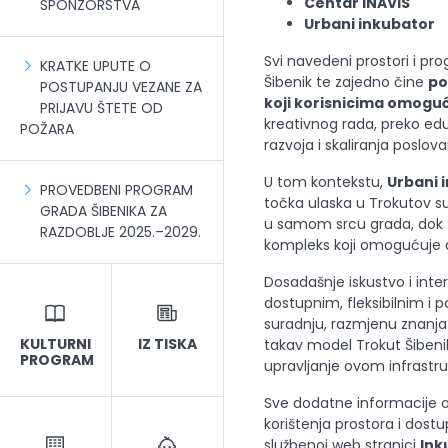
Centar INAVIS
SPONZORSTVA
Urbani inkubator
Svi navedeni prostori i pr
KRATKE UPUTE O
Šibenik te zajedno čine
po
POSTUPANJU VEZANE ZA
koji korisnicima omoguć
PRIJAVU ŠTETE OD
kreativnog rada, preko edu
POŽARA
razvoja i skaliranja poslova
U tom kontekstu,
Urbani 
PROVEDBENI PROGRAM
točka ulaska u Trokutov su
GRADA ŠIBENIKA ZA
u samom srcu grada, dok
RAZDOBLJE 2025.–2029.
kompleks koji omogućuje d
Dosadašnje iskustvo i inter
dostupnim, fleksibilnim i 
suradnju, razmjenu znanja i
KULTURNI
IZ TISKA
takav model Trokut Šibenik
PROGRAM
upravljanje ovom infrastr
Sve dodatne informacije o
korištenja prostora i do
službenoj web stranici
Ink