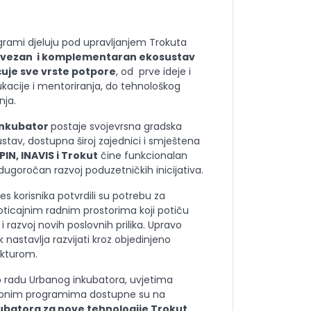
ogrami djeluju pod upravljanjem Trokuta
vezan i komplementaran ekosustav
uje sve vrste potpore
, od prve ideje i
kacije i mentoriranja, do tehnološkog
nja.
inkubator
postaje svojevrsna gradska
stav, dostupna široj zajednici i smještena
PIN, INAVIS i Trokut
čine funkcionalan
ugoročan razvoj poduzetničkih inicijativa.
es korisnika potvrdili su potrebu za
poticajnim radnim prostorima koji potiču
 razvoj novih poslovnih prilika. Upravo
 nastavlja razvijati kroz objedinjeno
ukturom.
 radu Urbanog inkubatora, uvjetima
stupnim programima dostupne su na
ubatora za nove tehnologije Trokut