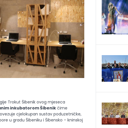
gije Trokut Šibenik ovog mjeseca
anim inkubatorom Šibenik
čime
ovezuje cjelokupan sustav poduzetničke,
pore u gradu Šibeniku i Šibensko – kninskoj