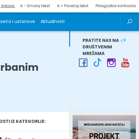
j linkove
A - Smanji tekst
A + Povećaj tekst
Prilagodba kontrasta
zeća i ustanove
Aktualnosti
PRATITE NAS NA
DRUŠTVENIM
MREŽAMA
 Urbanim
TI IZ KATEGORIJE: