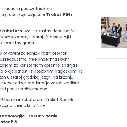
ja ključnom poduzetničkom
ju grada, koja uključuje
Trokut, PIN i
nkubatora
ovaj se sustav dodatno širi i
kom jezgrom, stvarajući dostupniji i
ki ekosustav grada.
o otvoreni zajednički radni prostor
 kreativcima, freelancerima i svim
željom za korištenjem opreme, znanja i
no o djelatnosti, s posebnim naglaskom na
en u staroj gradskoj jezgri, na križanju
ce Nove crkve, predstavlja važno središte
vne i poduzetničke scene.
 Urbanim inkubatorom, Trokut Šibenik
vojnu cjelinu koju čine:
tehnologije Trokut Šibenik
ator PIN