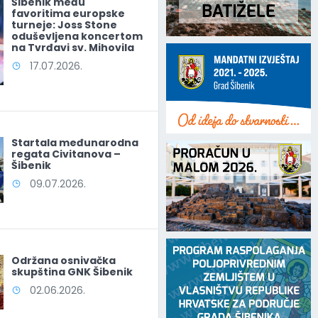
Šibenik među
favoritima europske
turneje: Joss Stone
oduševljena koncertom
na Tvrđavi sv. Mihovila
17.07.2026.
Startala međunarodna
regata Civitanova –
Šibenik
09.07.2026.
Održana osnivačka
skupština GNK Šibenik
02.06.2026.