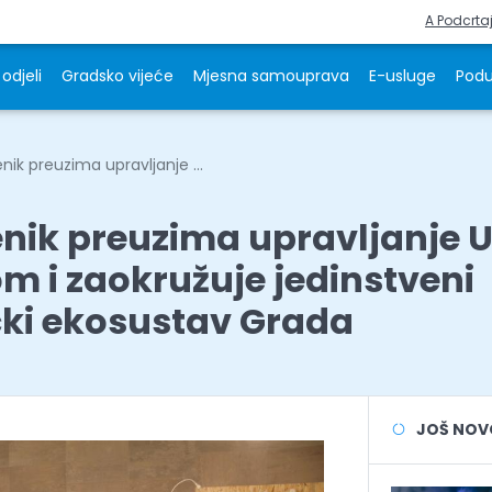
A Podcrta
odjeli
Gradsko vijeće
Mjesna samouprava
E-usluge
Podu
nik preuzima upravljanje ...
enik preuzima upravljanje
m i zaokružuje jedinstveni
ki ekosustav Grada
JOŠ NOVOS