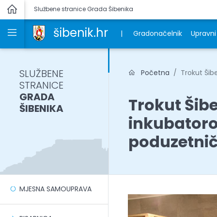
Službene stranice Grada Šibenika
šibenik.hr
|
Gradonačelnik
Upravni 
SLUŽBENE
Početna
Trokut Šibe
STRANICE
GRADA
Trokut Šib
ŠIBENIKA
inkubatoro
poduzetnič
MJESNA SAMOUPRAVA