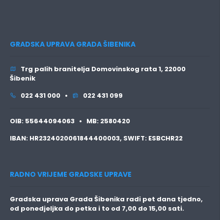
GRADSKA UPRAVA GRADA ŠIBENIKA
Trg palih branitelja Domovinskog rata 1, 22000
Šibenik
022 431 000 •
022 431 099
OIB:
55644094063 •
MB:
2580420
IBAN:
HR2324020061844400003,
SWIFT:
ESBCHR22
RADNO VRIJEME GRADSKE UPRAVE
Gradska uprava Grada Šibenika radi pet dana tjedno,
od ponedjeljka do petka i to
od 7,00 do 15,00 sati.