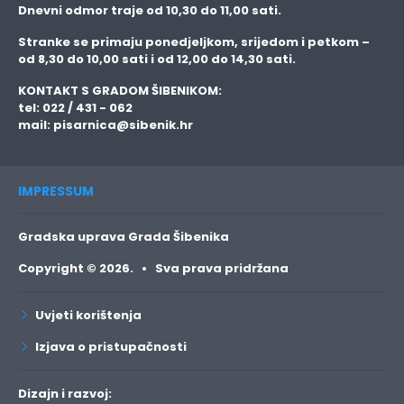
Dnevni odmor traje
od 10,30 do 11,00 sati.
Stranke se primaju
ponedjeljkom, srijedom i petkom
–
od 8,30 do 10,00 sati i od 12,00 do 14,30 sati.
KONTAKT S GRADOM ŠIBENIKOM:
tel: 022 / 431 - 062
mail:
pisarnica@sibenik.hr
IMPRESSUM
Gradska uprava Grada Šibenika
Copyright © 2026. • Sva prava pridržana
Uvjeti korištenja
Izjava o pristupačnosti
Dizajn i razvoj: