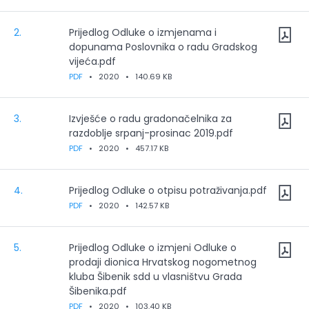
2.
Prijedlog Odluke o izmjenama i
dopunama Poslovnika o radu Gradskog
vijeća.pdf
PDF
•
2020
•
140.69 KB
3.
Izvješće o radu gradonačelnika za
razdoblje srpanj-prosinac 2019.pdf
PDF
•
2020
•
457.17 KB
4.
Prijedlog Odluke o otpisu potraživanja.pdf
PDF
•
2020
•
142.57 KB
5.
Prijedlog Odluke o izmjeni Odluke o
prodaji dionica Hrvatskog nogometnog
kluba Šibenik sdd u vlasništvu Grada
Šibenika.pdf
PDF
•
2020
•
103.40 KB