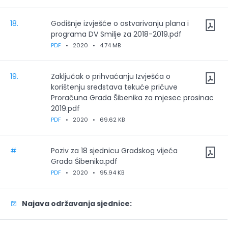
18.
Godišnje izvješće o ostvarivanju plana i
programa DV Smilje za 2018-2019.pdf
PDF
•
2020
•
4.74 MB
19.
Zaključak o prihvaćanju Izvješća o
korištenju sredstava tekuće pričuve
Proračuna Grada Šibenika za mjesec prosinac
2019.pdf
PDF
•
2020
•
69.62 KB
#
Poziv za 18 sjednicu Gradskog vijeća
Grada Šibenika.pdf
PDF
•
2020
•
95.94 KB
Najava održavanja sjednice: