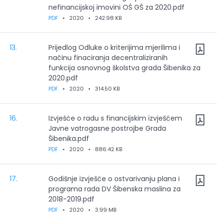
nefinancijskoj imovini OŠ GŠ za 2020.pdf
PDF
•
2020
•
242.98 KB
13.
Prijedlog Odluke o kriterijima mjerilima i
načinu finaciranja decentraliziranih
funkcija osnovnog školstva grada Šibenika za
2020.pdf
PDF
•
2020
•
314.50 KB
16.
Izvješće o radu s financijskim izvješćem
Javne vatrogasne postrojbe Grada
Šibenika.pdf
PDF
•
2020
•
886.42 KB
17.
Godišnje izvješće o ostvarivanju plana i
programa rada DV Šibenska maslina za
2018-2019.pdf
PDF
•
2020
•
3.99 MB