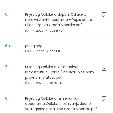
6.
Prijedlog Odluke o dopuni Odluke o
nerazvrstanim cestama - Popis cesta
ulica i trgova Grada Šibenika.pdf
PDF
•
2020
•
99.88 KB
6. P.
prilog.png
PNG
•
2020
•
1.50 MB
7.
Prijedlog Odluke o komunalnoj
infrastrukturi Grada Šibenika i njezinom
pravnom statusu.pdf
PDF
•
2020
•
387.90 KB
8.
Prijedlog Odluke o izmjenama i
dopunama Odluke o osnivanju Javne
vatrogasne postrojbe Grada Šibenika.pdf