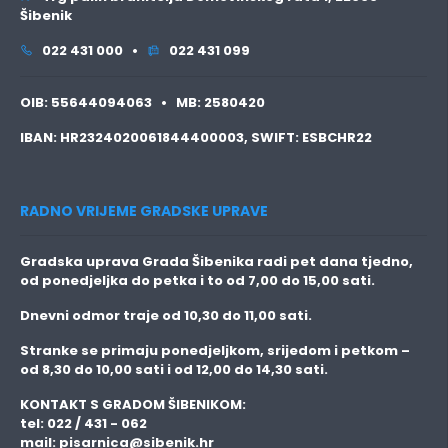
Šibenik
022 431 000 •
022 431 099
OIB:
55644094063 •
MB:
2580420
IBAN:
HR2324020061844400003,
SWIFT:
ESBCHR22
RADNO VRIJEME GRADSKE UPRAVE
Gradska uprava Grada Šibenika radi pet dana tjedno,
od ponedjeljka do petka i to
od 7,00 do 15,00 sati.
Dnevni odmor traje
od 10,30 do 11,00 sati.
Stranke se primaju
ponedjeljkom, srijedom i petkom
–
od 8,30 do 10,00 sati i od 12,00 do 14,30 sati.
KONTAKT S GRADOM ŠIBENIKOM:
tel: 022 / 431 - 062
mail:
pisarnica@sibenik.hr