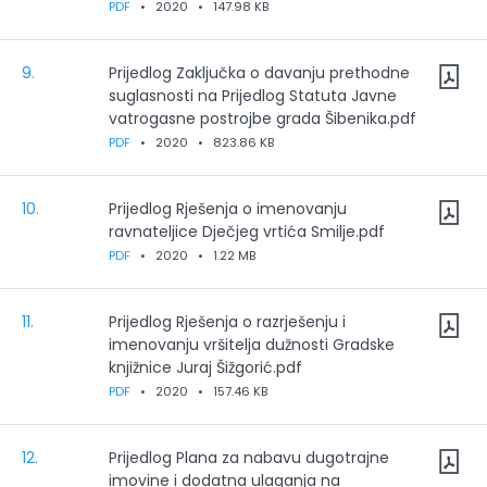
PDF
•
2020
•
147.98 KB
9.
Prijedlog Zaključka o davanju prethodne
suglasnosti na Prijedlog Statuta Javne
vatrogasne postrojbe grada Šibenika.pdf
PDF
•
2020
•
823.86 KB
10.
Prijedlog Rješenja o imenovanju
ravnateljice Dječjeg vrtića Smilje.pdf
PDF
•
2020
•
1.22 MB
11.
Prijedlog Rješenja o razrješenju i
imenovanju vršitelja dužnosti Gradske
knjižnice Juraj Šižgorić.pdf
PDF
•
2020
•
157.46 KB
12.
Prijedlog Plana za nabavu dugotrajne
imovine i dodatna ulaganja na