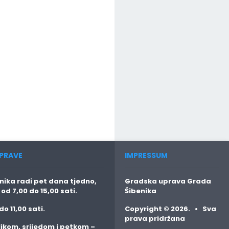
PRAVE
IMPRESSUM
ika radi pet dana tjedno,
Gradska uprava Grada
o
od 7,00 do 15,00 sati.
Šibenika
do 11,00 sati.
Copyright © 2026. • Sva
prava pridržana
jkom, srijedom i petkom
–