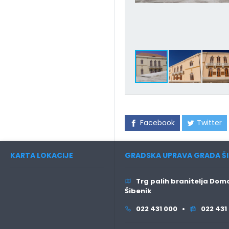
Facebook
Twitter
KARTA LOKACIJE
GRADSKA UPRAVA GRADA ŠI
Trg palih branitelja Domo
Šibenik
022 431 000 •
022 431