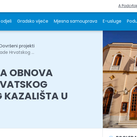
A Podcrta
odjeli
Gradsko vijeće
Mjesna samouprava
E-usluge
Podu
Dovršeni projekti
de Hrvatskog ...
KA OBNOVA
RVATSKOG
KAZALIŠTA U