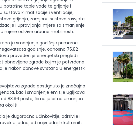
u potrošne tople vode te grijanje i
 sustava klimatizacije i ventilacije,
ustava grijanja, zamjenu sustava rasvjete,
zacije i upravljanja, mjere za smanjenje
u mjere održive urbane mobilnosti.
reno je smanjenje godišnje primarne
megavatsata godišnje, odnosno 75,82
dova proveden je energetski pregled i
kat obnovljene zgrade kojim je potvrđena
da je nakon obnove svrstana u energetski
svojstava zgrade postignuto je značajno
enata, kao i smanjenje emisije ugljikova
ni od 83,96 posto, čime je bitno umanjen
a okoliš.
 je dugoročno učinkovitije, održivije i
ravak u jednoj od najvrjednijih kulturnih