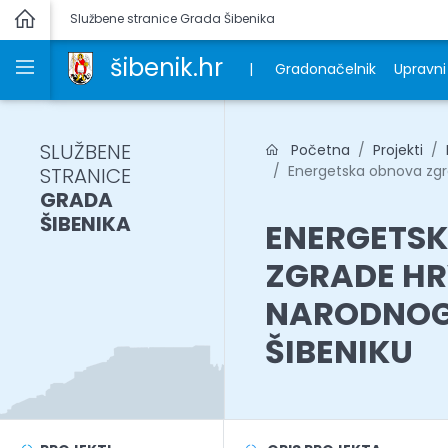
Službene stranice Grada Šibenika
šibenik.hr
|
Gradonačelnik
Upravni 
SLUŽBENE
Početna
Projekti
Energetska obnova zgra
STRANICE
GRADA
ŠIBENIKA
ENERGETS
ZGRADE H
NARODNOG 
ŠIBENIKU