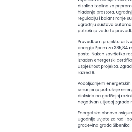
dizalica topline za priprem
hlađenje prostora, ugradnju
regulaciju i balansiranje s
ugradnju sustava automati
potrošnje vode te provedb
Provedbom projekta ostva
energije Eprim za 385,84 
posto. Nakon završetka ra
izrađen energetski certifi
uspješnost projekta. Zgra
razred B.
Poboljšanjem energetskih 
smanjenje potrošnje energ
dioksida na godišnjoj razi
negativan utjecaj zgrade n
Energetska obnova osigurala
ugodnije uvjete za rad i bo
građevina grada Šibenika.