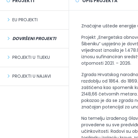
PROJEKTI
OPIS PROJEKTA
EU PROJEKTI
Značajne uštede energije 
Projekt „Energetska obno
DOVRŠENI PROJEKTI
Šibeniku
“ uspješno je dov
vrijednost iznosila je 1.47
iznosu sufinanciran sreds
PROJEKTI U TIJEKU
otpornosti 2021. – 2026.
Zgrada Hrvatskog narodnog
PROJEKTI U NAJAVI
razdoblju od 1864. do 1869
zaštićena kao spomenik ku
2148,66 četvornih metara.
pokazao je da se zgrada n
značajan potencijal za un
Na temelju izrađenog Gla
provedene su sve predviđ
učinkovitosti. Radovi su ob
toplinsku izolaciju krova,