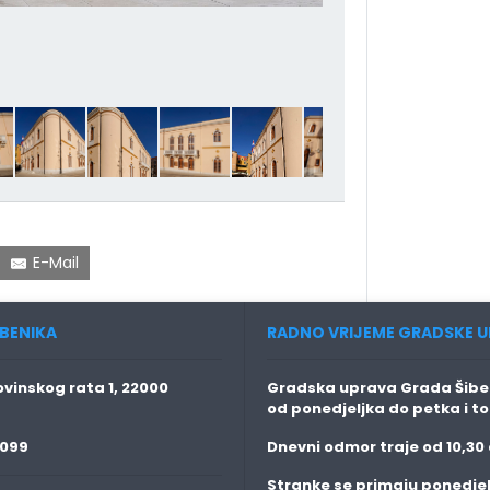
E-Mail
BENIKA
RADNO VRIJEME GRADSKE U
vinskog rata 1, 22000
Gradska uprava Grada Šiben
od ponedjeljka do petka i t
 099
Dnevni odmor traje
od 10,30 
Stranke se primaju
ponedjel