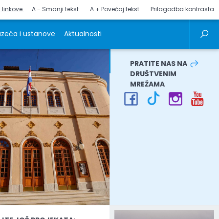
j linkove
A - Smanji tekst
A + Povećaj tekst
Prilagodba kontrasta
zeća i ustanove
Aktualnosti
PRATITE NAS NA
DRUŠTVENIM
MREŽAMA