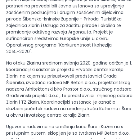
partneri na provedbi bili Javna ustanova za upravljanje
zaštićenim područjima i drugim zaštićenim dijelovima
prirode Šibensko-kninske županije - Priroda, Turistička
zajednica Zlarin i Udruga za zaštitu prirode i okoliša te
promicanje održivog razvoja Argonauta. Projekt je
sufinanciran sredstvima Europske unije u okviru
Operativnog programa "Konkurentnost i kohezija
2014.-2020".
Na otoku Zlarinu sredinom svibnja 2020. godine održan je 1.
koordinacijski sastanak projekta Hrvatski centar koralja
Zlarin, na kojem su prisustvovali predstavnici Grada
Šibenika, izvođača radova MP Beton d.o.o., projektantskog
nadzora Arhitektonski biro Prostor d.o.o., stručnog nadzora
Građevinski projekt d.o.o., te predstavnici mjesnog odbora
Zlarin i TZ Zlarin. Koordinacijski sastanak je označio
službeni početak radova na uređenju kuća Kažerma i Šare
u okviru Hrvatskog centra koralja Zlarin.
Ugovor o radovima na uređenju kuća Šare i Kažerma s
pristupnim putem, sklopljen je sa tvrtkom MP Beton d.o.o.