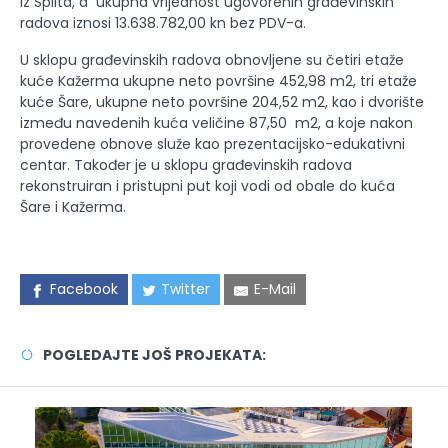
iz Splita, a ukupna vrijednost ugovorenih građevinskih
radova iznosi 13.638.782,00 kn bez PDV-a.
U sklopu građevinskih radova obnovljene su četiri etaže
kuće Kažerma ukupne neto površine 452,98 m2, tri etaže
kuće Šare, ukupne neto površine 204,52 m2, kao i dvorište
između navedenih kuća veličine 87,50 m2, a koje nakon
provedene obnove služe kao prezentacijsko-edukativni
centar. Također je u sklopu građevinskih radova
rekonstruiran i pristupni put koji vodi od obale do kuća
Šare i Kažerma.
Facebook
Twitter
E-Mail
POGLEDAJTE JOŠ PROJEKATA: