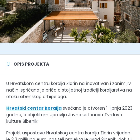
OPIS PROJEKTA
U Hrvatskom centru koralja Zlarin na inovativan i zanimljiv
način ispričana je priča o stoljetnoj tradiciji koraljarstva na
otoku šibenskog arhipelaga.
Hrvatski centar koralja
svečano je otvoren 1. lipnja 2023.
godine, a objektom upravlja Javna ustanova Tvrđava
kulture Šibenik.
Projekt uspostave Hrvatskog centra koralja Zlarin vrijedan
je 3,2 milijuna eura, nositelj projekta je Grad Šibenik, dok su