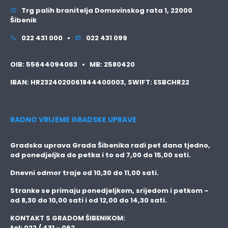
Trg palih branitelja Domovinskog rata 1, 22000
Šibenik
022 431 000 •
022 431 099
OIB:
55644094063 •
MB:
2580420
IBAN:
HR2324020061844400003,
SWIFT:
ESBCHR22
RADNO VRIJEME GRADSKE UPRAVE
Gradska uprava Grada Šibenika radi pet dana tjedno,
od ponedjeljka do petka i to
od 7,00 do 15,00 sati.
Dnevni odmor traje
od 10,30 do 11,00 sati.
Stranke se primaju
ponedjeljkom, srijedom i petkom
–
od 8,30 do 10,00 sati i od 12,00 do 14,30 sati.
KONTAKT S GRADOM ŠIBENIKOM:
tel: 022 / 431 - 062