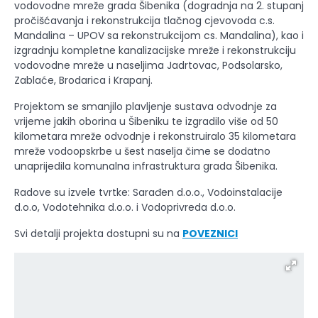
vodovodne mreže grada Šibenika (dogradnja na 2. stupanj
pročišćavanja i rekonstrukcija tlačnog cjevovoda c.s.
Mandalina – UPOV sa rekonstrukcijom cs. Mandalina), kao i
izgradnju kompletne kanalizacijske mreže i rekonstrukciju
vodovodne mreže u naseljima Jadrtovac, Podsolarsko,
Zablaće, Brodarica i Krapanj.
Projektom se smanjilo plavljenje sustava odvodnje za
vrijeme jakih oborina u Šibeniku te izgradilo više od 50
kilometara mreže odvodnje i rekonstruiralo 35 kilometara
mreže vodoopskrbe u šest naselja čime se dodatno
unaprijedila komunalna infrastruktura grada Šibenika.
Radove su izvele tvrtke: Sarađen d.o.o., Vodoinstalacije
d.o.o, Vodotehnika d.o.o. i Vodoprivreda d.o.o.
Svi detalji projekta dostupni su na
POVEZNICI