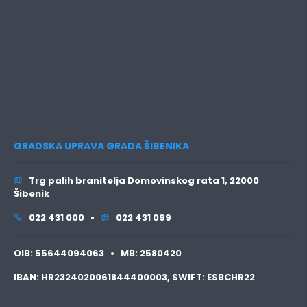
GRADSKA UPRAVA GRADA ŠIBENIKA
Trg palih branitelja Domovinskog rata 1, 22000
Šibenik
022 431 000 •
022 431 099
OIB:
55644094063 •
MB:
2580420
IBAN:
HR2324020061844400003,
SWIFT:
ESBCHR22