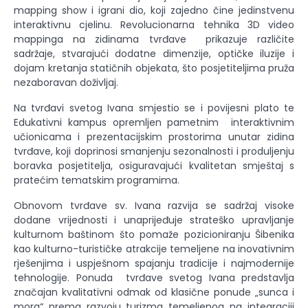
mapping show i igrani dio, koji zajedno čine jedinstvenu
interaktivnu cjelinu. Revolucionarna tehnika 3D video
mappinga na zidinama tvrđave prikazuje različite
sadržaje, stvarajući dodatne dimenzije, optičke iluzije i
dojam kretanja statičnih objekata, što posjetiteljima pruža
nezaboravan doživljaj.
Na tvrđavi svetog Ivana smjestio se i povijesni plato te
Edukativni kampus opremljen pametnim interaktivnim
učionicama i prezentacijskim prostorima unutar zidina
tvrđave, koji doprinosi smanjenju sezonalnosti i produljenju
boravka posjetitelja, osiguravajući kvalitetan smještaj s
pratećim tematskim programima.
Obnovom tvrđave sv. Ivana razvija se sadržaj visoke
dodane vrijednosti i unaprijeđuje strateško upravljanje
kulturnom baštinom što pomaže pozicioniranju Šibenika
kao kulturno-turističke atrakcije temeljene na inovativnim
rješenjima i uspješnom spajanju tradicije i najmodernije
tehnologije. Ponuda tvrđave svetog Ivana predstavlja
značajan kvalitativni odmak od klasične ponude „sunca i
mora“ prema razvoju turizma temeljenog na integraciji