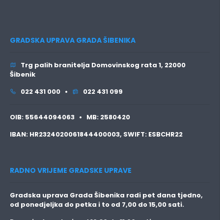
GRADSKA UPRAVA GRADA ŠIBENIKA
Trg palih branitelja Domovinskog rata 1, 22000
Šibenik
022 431 000 •
022 431 099
OIB:
55644094063 •
MB:
2580420
IBAN:
HR2324020061844400003,
SWIFT:
ESBCHR22
RADNO VRIJEME GRADSKE UPRAVE
Gradska uprava Grada Šibenika radi pet dana tjedno,
od ponedjeljka do petka i to
od 7,00 do 15,00 sati.