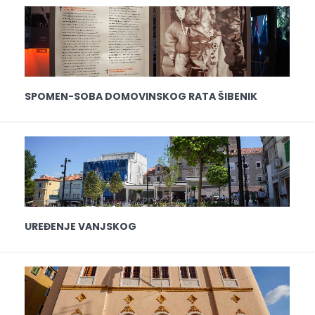
SPOMEN-SOBA DOMOVINSKOG RATA ŠIBENIK
UREĐENJE VANJSKOG