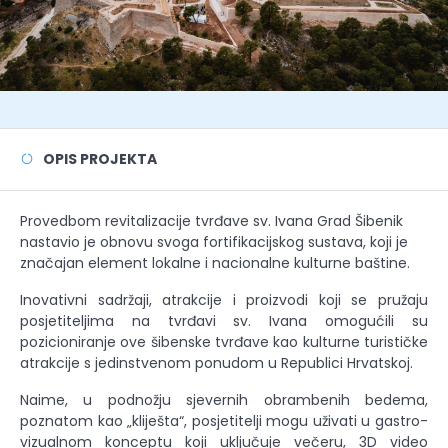
OPIS PROJEKTA
Provedbom revitalizacije tvrđave sv. Ivana Grad Šibenik
nastavio je obnovu svoga fortifikacijskog sustava, koji je
značajan element lokalne i nacionalne kulturne baštine.
Inovativni sadržaji, atrakcije i proizvodi koji se pružaju
posjetiteljima na tvrđavi sv. Ivana omogućili su
pozicioniranje ove šibenske tvrđave kao kulturne turističke
atrakcije s jedinstvenom ponudom u Republici Hrvatskoj.
Naime, u podnožju sjevernih obrambenih bedema,
poznatom kao „kliješta“, posjetitelji mogu uživati u gastro-
vizualnom konceptu koji uključuje večeru, 3D video