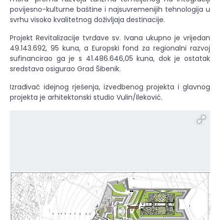
povijesno-kulturne baštine i najsuvremenijih tehnologija u
svrhu visoko kvalitetnog doživljaja destinacije.
Projekt Revitalizacije tvrđave sv. Ivana ukupno je vrijedan
49.143.692, 95 kuna, a Europski fond za regionalni razvoj
sufinancirao ga je s 41.486.646,05 kuna, dok je ostatak
sredstava osigurao Grad Šibenik.
Izrađivač idejnog rješenja, izvedbenog projekta i glavnog
projekta je arhitektonski studio Vulin/Ileković.