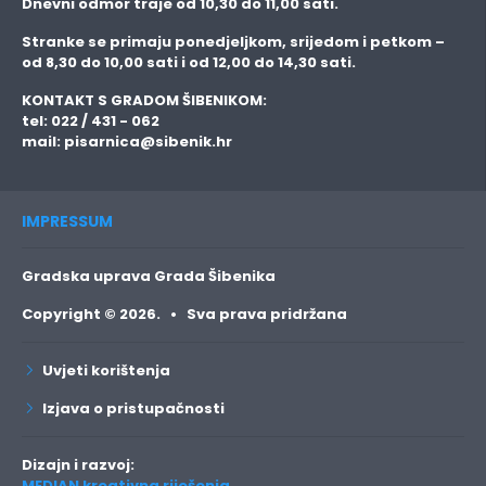
Dnevni odmor traje
od 10,30 do 11,00 sati.
Stranke se primaju
ponedjeljkom, srijedom i petkom
–
od 8,30 do 10,00 sati i od 12,00 do 14,30 sati.
KONTAKT S GRADOM ŠIBENIKOM:
tel: 022 / 431 - 062
mail:
pisarnica@sibenik.hr
IMPRESSUM
Gradska uprava Grada Šibenika
Copyright © 2026. • Sva prava pridržana
Uvjeti korištenja
Izjava o pristupačnosti
Dizajn i razvoj:
MEDIAN kreativna riješenja