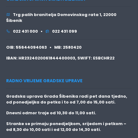
Trg palih branitelja Domovinskog rata 1, 22000
Šibenik
022 431 000 •
022 431 099
OIB:
55644094063 •
MB:
2580420
IBAN:
HR2324020061844400003,
SWIFT:
ESBCHR22
RADNO VRIJEME GRADSKE UPRAVE
Gradska uprava Grada Šibenika radi pet dana tjedno,
od ponedjeljka do petka i to
od 7,00 do 15,00 sati.
Dnevni odmor traje
od 10,30 do 11,00 sati.
Stranke se primaju
ponedjeljkom, srijedom i petkom
–
od 8,30 do 10,00 sati i od 12,00 do 14,30 sati.