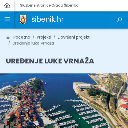
Službene stranice Grada Šibenika
šibenik.hr
Početna
Projekti
Dovršeni projekti
Uređenje luke Vrnaža
UREĐENJE LUKE VRNAŽA