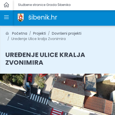
Službene stranice Grada Šibenika
šibenik.hr
Početna
Projekti
Dovršeni projekti
Uređenje Ulice kralja Zvonimira
UREĐENJE ULICE KRALJA
ZVONIMIRA