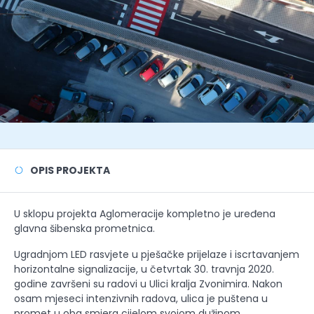
OPIS PROJEKTA
U sklopu projekta Aglomeracije kompletno je uređena
glavna šibenska prometnica.
Ugradnjom LED rasvjete u pješačke prijelaze i iscrtavanjem
horizontalne signalizacije, u četvrtak 30. travnja 2020.
godine završeni su radovi u Ulici kralja Zvonimira. Nakon
osam mjeseci intenzivnih radova, ulica je puštena u
promet u oba smjera cijelom svojom dužinom.