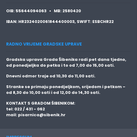
OIB:
55644094063 •
MB:
2580420
IBAN:
HR2324020061844400003,
SWIFT:
ESBCHR22
RADNO VRIJEME GRADSKE UPRAVE
Gradska uprava Grada Šibenika radi pet dana tjedno,
od ponedjeljka do petka i to
od 7,00 do 15,00 sati.
Dnevni odmor traje
od 10,30 do 11,00 sati.
Stranke se primaju
ponedjeljkom, srijedom i petkom
–
od 8,30 do 10,00 sati i od 12,00 do 14,30 sati.
KONTAKT S GRADOM ŠIBENIKOM:
tel: 022 / 431 - 062
mail:
pisarnica@sibenik.hr