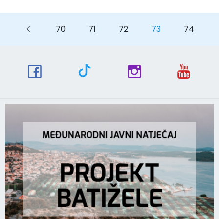
Previous
Previous
70
71
72
73
74