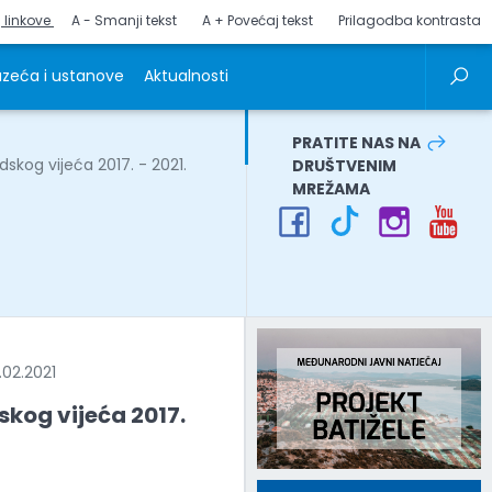
j linkove
A - Smanji tekst
A + Povećaj tekst
Prilagodba kontrasta
zeća i ustanove
Aktualnosti
PRATITE NAS NA
skog vijeća 2017. - 2021.
DRUŠTVENIM
MREŽAMA
02.2021
skog vijeća 2017.