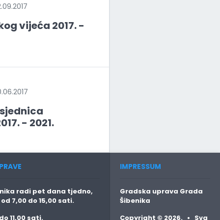
09.2017
og vijeća 2017. -
06.2017
 sjednica
17. - 2021.
PRAVE
IMPRESSUM
ika radi pet dana tjedno,
Gradska uprava Grada
o
od 7,00 do 15,00 sati.
Šibenika
do 11,00 sati.
Copyright © 2026. • Sva