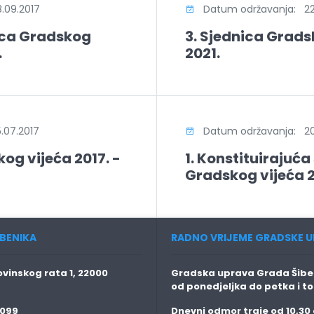
.09.2017
Datum održavanja: 22.
ica Gradskog
3. Sjednica Gradsk
.
2021.
07.2017
Datum održavanja: 20.
og vijeća 2017. -
1. Konstituirajuća
Gradskog vijeća 20
BENIKA
RADNO VRIJEME GRADSKE U
vinskog rata 1, 22000
Gradska uprava Grada Šiben
od ponedjeljka do petka i t
 099
Dnevni odmor traje
od 10,30 