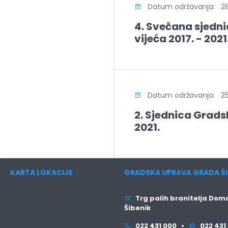
Datum održavanja: 28
4. Svečana sjedn
vijeća 2017. - 2021
Datum održavanja: 25.
2. Sjednica Gradsk
2021.
KARTA LOKACIJE
GRADSKA UPRAVA GRADA ŠI
Trg palih branitelja Domo
Šibenik
022 431 000 •
022 431