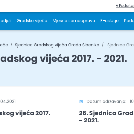
A Podcrta
odjeli
Gradsko vijeće
Mjesna samouprava
E-usluge
Podu
jeće
Sjednice Gradskog vijeća Grada Šibenika
Sjednice Grad
adskog vijeća 2017. - 2021.
04.2021
Datum održavanja: 10.
skog vijeća 2017.
26. Sjednica Grad
- 2021.