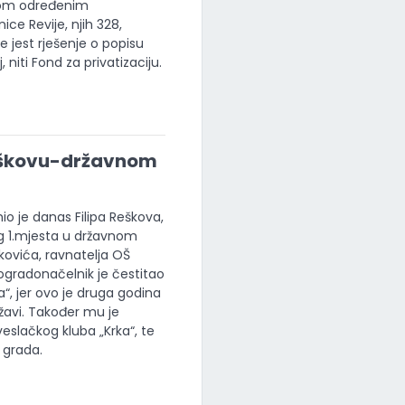
onom određenim
nice Revije, njih 328,
 jest rješenje o popisu
, niti Fond za privatizaciju.
Reškovu-državnom
o je danas Filipa Reškova,
og 1.mjesta u državnom
kovića, ravnatelja OŠ
Dogradonačelnik je čestitao
“, jer ovo je druga godina
žavi. Također mu je
eslačkog kluba „Krka“, te
 grada.