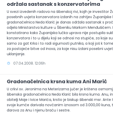
održala sastanak s konzervatorima
U svezi izvedenih radova na šibenskoj rivi, kojih je investitor 
posebnih uvjeta konzervatora izdanih na zahtjev Županijske 
gradonačelnica Neda Klarić je danas održala sastanak s pr
odjela Ministarstva kulture u Šibeniku Markom Menđušićem. 
konstatirano kako Županijska lučka uprava nije postupila s
konzervatora i to u dijelu koji se odnosi na stupiće, za koje su
samo za gat Krka i to radi sigurnosti putnika, a koji još k tom
za postojeće bitve od inoxa, za koje nisu izdani posebni uvjeti
uklanjanje.
07.04.2008. 12:06h
Gradonačelnica krsna kuma Ani Marić
U crkvi sv. Jeronima na Meterizama jučer je krštena osmomje
šibenska gradonačelnica Neda Klarić bila krsna kuma. Anu, 
obitelji Maje i Ivice Marića, krstio je biskup šibenski msr. Ant
svoje kumče darivala novčanim iznosom od 3.000,00 kuna
darova za Anu i njenu braću i sestre.