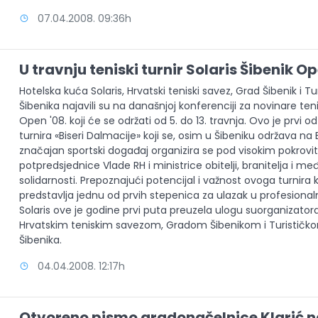
07.04.2008. 09:36h
U travnju teniski turnir Solaris Šibenik O
Hotelska kuća Solaris, Hrvatski teniski savez, Grad Šibenik i T
Šibenika najavili su na današnjoj konferenciji za novinare tenis
Open '08. koji će se održati od 5. do 13. travnja. Ovo je prvi od t
turnira «Biseri Dalmacije» koji se, osim u Šibeniku održava na 
značajan sportski događaj organizira se pod visokim pokrovi
potpredsjednice Vlade RH i ministrice obitelji, branitelja i m
solidarnosti. Prepoznajući potencijal i važnost ovoga turnira 
predstavlja jednu od prvih stepenica za ulazak u profesionaln
Solaris ove je godine prvi puta preuzela ulogu suorganizatora 
Hrvatskim teniskim savezom, Gradom Šibenikom i Turistič
Šibenika.
04.04.2008. 12:17h
Otvoreno pismo gradonačelnice Klarić na