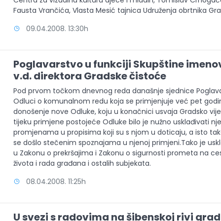
Centra za vizualnu kulturu djece i mladih, Tomislav Crnogać
Fausta Vrančića, Vlasta Mesić tajnica Udruženja obrtnika Gra
09.04.2008. 13:30h
Poglavarstvo u funkciji Skupštine imen
v.d. direktora Gradske čistoće
Pod prvom točkom dnevnog reda današnje sjednice Poglavar
Odluci o komunalnom redu koja se primjenjuje već pet godi
donošenje nove Odluke, koju u konačnici usvaja Gradsko vije
tijeku primjene postojeće Odluke bilo je nužno usklađivati nj
promjenama u propisima koji su s njom u doticaju, a isto tak
se došlo stečenim spoznajama u njenoj primjeni.Tako je us
u Zakonu o prekršajima i Zakonu o sigurnosti prometa na c
života i rada građana i ostalih subjekata.
08.04.2008. 11:25h
U svezi s radovima na šibenskoj rivi gra