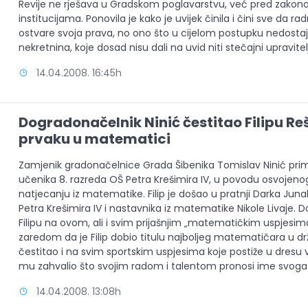
Revije ne rješava u Gradskom poglavarstvu, već pred zak
institucijama. Ponovila je kako je uvijek činila i čini sve da rad
ostvare svoja prava, no ono što u cijelom postupku nedostaje
nekretnina, koje dosad nisu dali na uvid niti stečajni upravitelj
14.04.2008. 16:45h
Dogradonačelnik Ninić čestitao Filipu 
prvaku u matematici
Zamjenik gradonačelnice Grada Šibenika Tomislav Ninić primi
učenika 8. razreda OŠ Petra Krešimira IV, u povodu osvojen
natjecanju iz matematike. Filip je došao u pratnji Darka Juna
Petra Krešimira IV i nastavnika iz matematike Nikole Livaje. 
Filipu na ovom, ali i svim prijašnjim „matematičkim uspjesima
zaredom da je Filip dobio titulu najboljeg matematičara u dr
čestitao i na svim sportskim uspjesima koje postiže u dresu v
mu zahvalio što svojim radom i talentom pronosi ime svoga
14.04.2008. 13:08h