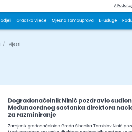
A Podcrta
odjeli
Gradsko vijeće
Mjesna samouprava
E-usluge
Podu
i
Vijesti
Dogradonačelnik Ninić pozdravio sudioni
Međunaordnog sastanka direktora naci
za razminiranje
Zamjenik gradonačelnice Grada Šibenika Tomislav Ninić pozdra