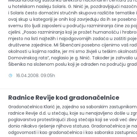
Međunarodnog sastanka direktora nacionalnih centara za raz
u hotelskom nasleju Solaris. G. Ninić je, pozdravljajući nazoč
i Solaris često domaćini stručnih skupova različite tematike 
ovaj skup u kategoriji je onih koji zavrjeđuju da ih se posebno
svemu što ljudi zaposleni u području razminiranja čine za poj
cjelini. „Posao razminiranja koji je prožet humanošću i hrab
mjesto na listi najtežih i najodgovornijih zadaća u zaštiti poje
društvene zajednice. Mi Šibenčani posebno cijenimo vaš rad 
okolnosti u kojima radite, jer mi smo živjeli u teškim okolnos
Domovinskog rata“, naglasio je g. Ninić. Također je zahvalio
Šibenika na složenom poslu koji je odrađen na području grad
16.04.2008. 09:05h
Radnice Revije kod gradonačelnice
Gradonačelnica Klarić je, zajedno sa saborskim zastupnikom
radnice Revije d.d. u stečaju, koje su nenajavljeno došle u 
poglavarstva protestirajući zbog stečaja koji se vodi već deve
donio nikakvo rješenje njihova statusa. Gradonačelnica je nag
odgovornosti i kao gradonačelnica i kao saborska zastupnica