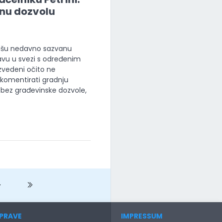
bnu dozvolu
ašu nedavno sazvanu
zjavu u svezi s određenim
izvedeni očito ne
 komentirati gradnju
n bez građevinske dozvole,
Next
Next
PRAVE
IMPRESSUM