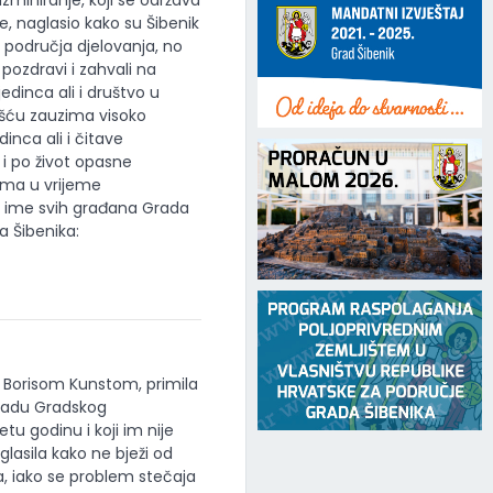
miniranje, koji se održava
ne, naglasio kako su Šibenik
i područja djelovanja, no
 pozdravi i zahvali na
edinca ali i društvo u
rošću zauzima visoko
dinca ali i čitave
i po život opasne
tima u vrijeme
 u ime svih građana Grada
a Šibenika:
 Borisom Kunstom, primila
zgradu Gradskog
tu godinu i koji im nije
lasila kako ne bježi od
, iako se problem stečaja