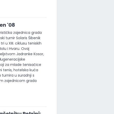
pen '08
uristička zajednica grada
ki turnir Solaris Šibenik
ri u XIII. ciklusu teniskih
Bolu i Hvaru. Ovaj
teljstvom Jadranke Kosor,
eđugeneracijske
koji za mlade tenisačice
i tenis, hotelska kuća
turnira u suradnji s
kom zajednicom grada
čelniku Petrini: