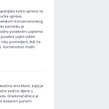
Županijska lučka uprava, te
lučke uprave,
očelnikom Konzervatorskog
Na sastanku je
ukladno posebnim uvjetima
 posebni uvjeti izdani
e nisu postavljeni, dok će
, konzervatori tražiti
sečna Ana Marić, kojoj je
inače sedmo dijete u
e Ivas. Gradonačelnica je
, te košarom punom