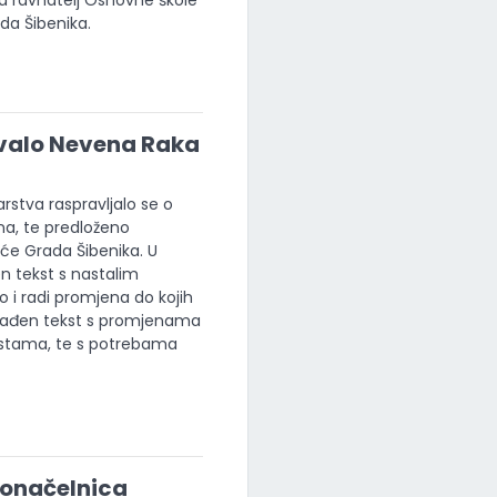
a ravnatelj Osnovne škole
da Šibenika.
ovalo Nevena Raka
stva raspravljalo se o
na, te predloženo
će Grada Šibenika. U
en tekst s nastalim
o i radi promjena do kojih
klađen tekst s promjenama
estama, te s potrebama
donačelnica