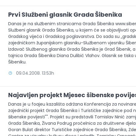
Prvi Službeni glasnik Grada Šibenika
Danas je na službenim stranicama Grada Šibenika www.sibenik
Službeni glasnik Grada Šibenika, u kojem će se objavljivati opć
Gradskog vijeća i Gradskog poglavarstva. Do sada su „gradski 
zajedničkom županijskom glasniku-Službenom vjesniku Šiben
Izdavač Službenog glasnika Grada Šibenika je Grad Šibenik, a
tajnica Grada Šibenika Diana Dulibić Vlahov. Glasnik se tiska 
Šibeniku.
09.04.2008. 13:53h
Najavljen projekt Mjesec šibenske povije
Danas je u foajeu kazališta održana Konferencija za novinare 
zajednički projekt Grada Šibenika i Turističke zajednice pod
šibenske povijesti"". Projekt su predstavili Tomislav Ninić z
Grada Šibenika, Živana Podrug pročelnica za društvene djela
Goran Bulat direktor Turističke zajednice Grada Šibenika, Zden