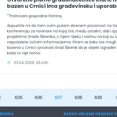
bazen u Crnici ima građevinsku i upora
""Poštovani gospodine Petrina,
dopustite mi da Vam ovim putem skrenem pozornost na V
konferenciju za novinare na kojoj ste, među ostalim, dali i i
projektima Grada Šibenika, o čijem tijeku i načinu na koji su 
raspolažete točnim informacijama. Pitam se kako ste mogli
bazena u Crnici i prozivati Grad Šibenik da je objekt izgrađe
kada to nije točno.
03.04.2008. 09:42h
us
Previous
635
636
637
638
639
BENIKA
RADNO VRIJEME GRADSKE U