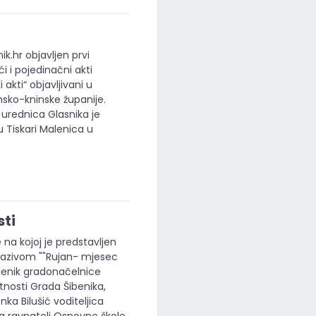
.hr objavljen prvi
i i pojedinačni akti
akti“ objavljivani u
sko-kninske županije.
 urednica Glasnika je
u Tiskari Malenica u
sti
na kojoj je predstavljen
 nazivom ""Rujan- mjesec
amjenik gradonačelnice
tnosti Grada Šibenika,
ka Bilušić voditeljica