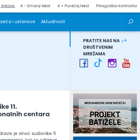
j linkove
A - Smanji tekst
A + Povećaj tekst
Prilagodba kontrasta
zeća i ustanove
Aktualnosti
PRATITE NAS NA
DRUŠTVENIM
MREŽAMA
ke 11.
onalnih centara
vio je sinoć sudionike 11.