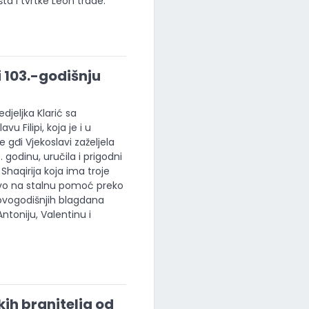
ta i tvrtke Leon trade.
i 103.-godišnju
jeljka Klarić sa
u Filipi, koja je i u
gđi Vjekoslavi zaželjela
 godinu, uručila i prigodni
 Shaqirija koja ima troje
ravo na stalnu pomoć preko
novogodišnjih blagdana
ntoniju, Valentinu i
kih branitelja od