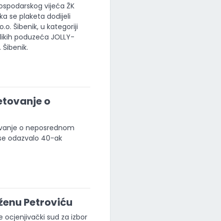
Gospodarskog vijeća ŽK
ka se plaketa dodijeli
. Šibenik, u kategoriji
elikih poduzeća JOLLY-
 Šibenik.
etovanje o
tovanje o neposrednom
 se odazvalo 40-ak
.
ženu Petroviću
e ocjenjivački sud za izbor