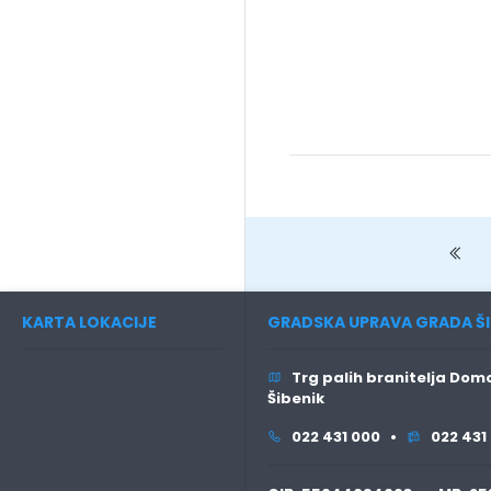
Pr
KARTA LOKACIJE
GRADSKA UPRAVA GRADA ŠI
Trg palih branitelja Domo
Šibenik
022 431 000 •
022 431