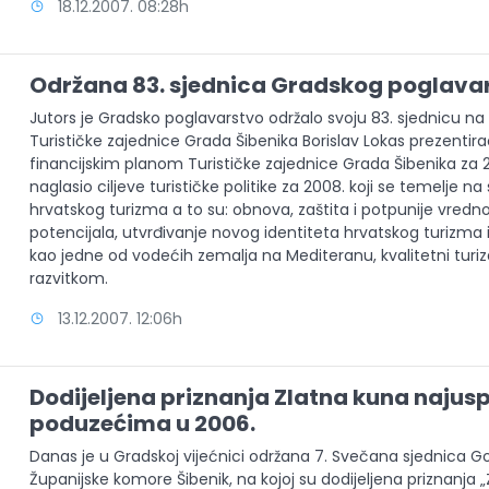
18.12.2007. 08:28h
Održana 83. sjednica Gradskog poglava
Jutors je Gradsko poglavarstvo održalo svoju 83. sjednicu na 
Turističke zajednice Grada Šibenika Borislav Lokas prezentir
financijskim planom Turističke zajednice Grada Šibenika za 2
naglasio ciljeve turističke politike za 2008. koji se temelje n
hrvatskog turizma a to su: obnova, zaštita i potpunije vredno
potencijala, utvrđivanje novog identiteta hrvatskog turizma i
kao jedne od vodećih zemalja na Mediteranu, kvalitetni turi
razvitkom.
13.12.2007. 12:06h
Dodijeljena priznanja Zlatna kuna najusp
poduzećima u 2006.
Danas je u Gradskoj vijećnici održana 7. Svečana sjednica G
Županijske komore Šibenik, na kojoj su dodijeljena priznanj