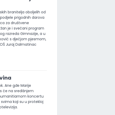
kih branitelja oboljelih od
podjele prigodnih darova
nica za društvene
žan je i svečani program
tog razreda Gimnazije, a u
tanković s dječjom pjesmom,
a OŠ Juraj Dalmatinac
avina
k. Ane gđe Marije
as će na središnjem
 humanitiarnom koncertu
 svima koji su u protekloj
televizija.