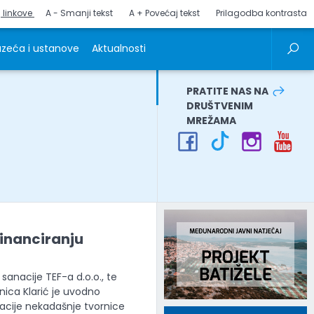
j linkove
A - Smanji tekst
A + Povećaj tekst
Prilagodba kontrasta
zeća i ustanove
Aktualnosti
PRATITE NAS NA
DRUŠTVENIM
MREŽAMA
financiranju
 sanacije TEF-a d.o.o., te
lnica Klarić je uvodno
acije nekadašnje tvornice