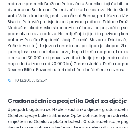
rada za spomenik Draženu Petroviću u Šibeniku, koji će biti p
dvorane na Baldekinu. Ocjenjivački sud u sastavu: Neda Klari
Ante Vulin akademik, prof. Ivan Šimat Banov, prof. Kuzma Ko
Biserka Petrović predsjednica Upravnog odbora Zaklade Draže
Modrušan akademska slikarica-kao članovi ocjenjivačkog sud
proanalizirao sve radove. Na natječaj, koji je bio pozivnog ka
autora- Peruško Bogdanić, Josip Diminić, Slavomir Drinković,
Kažimir Hraste), te javan i anoniman, pristigao je ukupno 21 
jednoglasno su dodjeljene prva,druga i treća nagrada, kako sl
iznosu od 30 000 kn i pravo izvedbe) dodjeljena je radu auto
nagrada (u iznosu od 20 000 kn) Zoranu Juriću Treća nagra
Nevenu Biliću. Pozvani autori dobit će obeštećenje u iznosu 
10.12.2007. 12:25h
Gradonačelnica posjetila Odjel za dječje 
U prigodi blagdana sv. Nikole –zaštitnika djece- gradonačelni
Odjel za dječje bolesti šibenske Opće bolnice, koji je radi re
smješten na Odjelu za plućne bolesti. Gradonačelnica je pr
djece koja se nalaze na liječenju, te im zaželjela što skoriji o