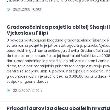
„MEĐUNARODNI DJEČJI FESTIVAL“ u produkciji Šibenskog kazališ
29.01.2008. 10:30h
Gradonačelnica posjetila obitelj Shaqiri 
Vjekoslavu Filipi
U povodu nastupajućih blagdana gradonačelnica Šibenika Ned
suradnicima posjetila je jutros stotrogodišnju prabaku Vjekoslav
poodmaklim godinama odličnoga zdravlja. Gradonačelnica je 
da tako ostane i ubuduće, te joj čestitajući Božić i Novu 2008.
dar. Gradonačelnica je posjetila i obitelj Višnje Peran i Zenela
djece, te je bez materijalnih prihoda radi čega ostvaruju p
Centra za socijalnu skrb. U povodu nastupajućih božićnih i 
gradonačelnica im je uručila ček na 3.000,00 kuna, a djeci- A
Josipu- prigodne darove.
22.12.2007. 12:20h
Prigodni darovi za djecu oboljelih hrvats