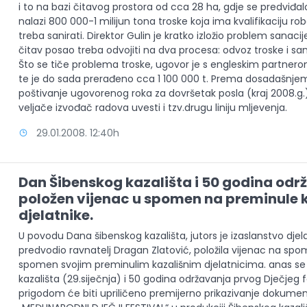
i to na bazi čitavog prostora od cca 28 ha, gdje se predviđa
nalazi 800 000-1 milijun tona troske koja ima kvalifikaciju ro
treba sanirati. Direktor Gulin je kratko izložio problem sanaci
čitav posao treba odvojiti na dva procesa: odvoz troske i s
Što se tiče problema troske, ugovor je s engleskim partnerom
te je do sada prerađeno cca 1 100 000 t. Prema dosadašnjem
poštivanje ugovorenog roka za dovršetak posla (kraj 2008.g.),
veljače izvođač radova uvesti i tzv.drugu liniju mljevenja.
29.01.2008. 12:40h
Dan Šibenskog kazališta i 50 godina od
položen vijenac u spomen na preminule 
djelatnike.
U povodu Dana šibenskog kazališta, jutors je izaslanstvo djelat
predvodio ravnatelj Dragan Zlatović, položila vijenac na spo
spomen svojim preminulim kazališnim djelatnicima. anas se
kazališta (29.siječnja) i 50 godina održavanja prvog Dječjeg 
prigodom će biti upriličeno premijerno prikazivanje dokume