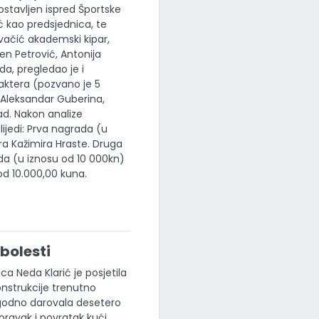
ostavljen ispred Športske
ć kao predsjednica, te
vačić akademski kipar,
n Petrović, Antonija
a, pregledao je i
raktera (pozvano je 5
 Aleksandar Guberina,
rad. Nakon analize
ijedi: Prva nagrada (u
ra Kažimira Hraste. Druga
da (u iznosu od 10 000kn)
od 10.000,00 kuna.
bolesti
ca Neda Klarić je posjetila
konstrukcije trenutno
igodno darovala desetero
poravak i povratak kući.