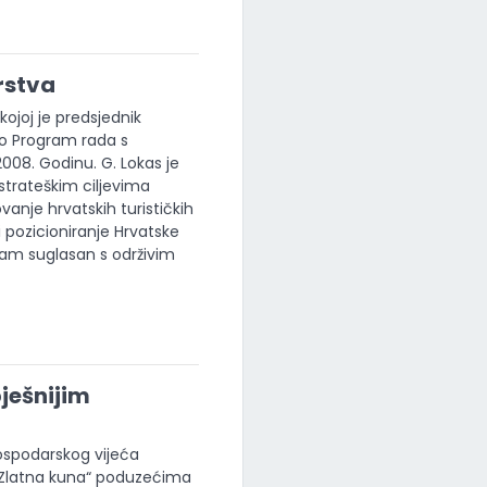
rstva
kojoj je predsjednik
ao Program rada s
008. Godinu. G. Lokas je
a strateškim ciljevima
vanje hrvatskih turističkih
 pozicioniranje Hrvatske
zam suglasan s održivim
ješnijim
ospodarskog vijeća
a „Zlatna kuna“ poduzećima