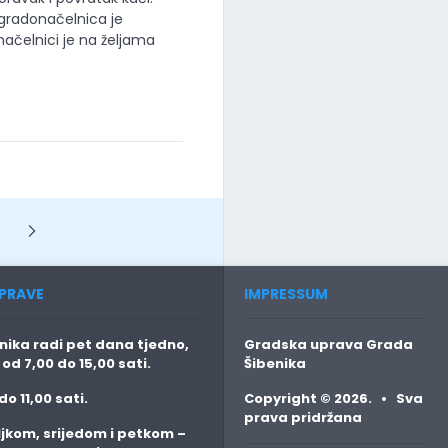
 gradonačelnica je
onačelnici je na željama
Next
PRAVE
IMPRESSUM
ika radi pet dana tjedno,
Gradska uprava Grada
o
od 7,00 do 15,00 sati.
Šibenika
do 11,00 sati.
Copyright © 2026. • Sva
prava pridržana
jkom, srijedom i petkom
–