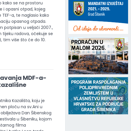
lo kako se na prostoru
be i opasni otpad, kojeg
je TEF-a, te naglasio kako
anaciju opasnog otpada.
 potpisan u veljači 2007.,
 tijeku radova, očekuje se
 tim više što će do 10.
ržavanja MDF-a-
kazališne
nika Kazališta, koju je
men ploču na sv.Ani u
 obilježava Dan Šibenskog
festivala u Šibeniku, kojom
ntarnog filma