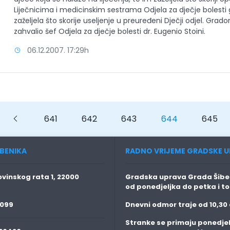
Liječnicima i medicinskim sestrama Odjela za dječje bolesti
zaželjela što skorije useljenje u preuređeni Dječji odjel. Grad
zahvalio šef Odjela za dječje bolesti dr. Eugenio Stoini.
06.12.2007. 17:29h
evious
Previous
641
642
643
644
645
BENIKA
RADNO VRIJEME GRADSKE U
vinskog rata 1, 22000
Gradska uprava Grada Šiben
od ponedjeljka do petka i t
 099
Dnevni odmor traje
od 10,30 
Stranke se primaju
ponedjel