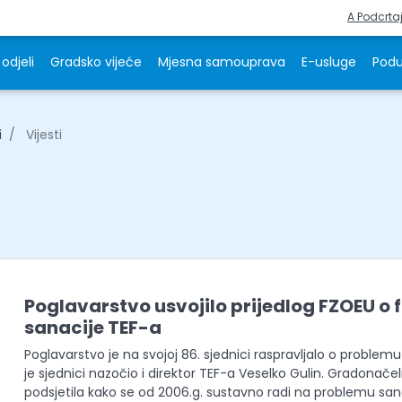
A Podcrta
odjeli
Gradsko vijeće
Mjesna samouprava
E-usluge
Podu
i
Vijesti
Poglavarstvo usvojilo prijedlog FZOEU o 
sanacije TEF-a
Poglavarstvo je na svojoj 86. sjednici raspravljalo o problemu
je sjednici nazočio i direktor TEF-a Veselko Gulin. Gradonače
podsjetila kako se od 2006.g. sustavno radi na problemu san