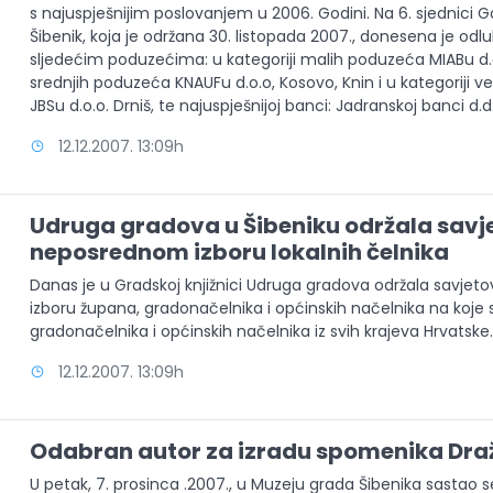
s najuspješnijim poslovanjem u 2006. Godini. Na 6. sjednici 
Šibenik, koja je održana 30. listopada 2007., donesena je odlu
sljedećim poduzećima: u kategoriji malih poduzeća MIABu d.o.o
srednjih poduzeća KNAUFu d.o.o, Kosovo, Knin i u kategoriji v
JBSu d.o.o. Drniš, te najuspješnijoj banci: Jadranskoj banci d.d.
12.12.2007. 13:09h
Udruga gradova u Šibeniku održala savj
neposrednom izboru lokalnih čelnika
Danas je u Gradskoj knjižnici Udruga gradova održala savje
izboru župana, gradonačelnika i općinskih načelnika na koje
gradonačelnika i općinskih načelnika iz svih krajeva Hrvatske
12.12.2007. 13:09h
Odabran autor za izradu spomenika Dra
U petak, 7. prosinca .2007., u Muzeju grada Šibenika sastao s