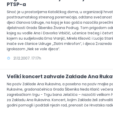
PTSP-a
Sinoć je u prostorijama Katoličkog doma, u organizaciji hrvats
posttraumatskog stresnog poremećaja, održana svečanost 
djeci članova Udruge, na kojoj je kao gošća nazočila proečl
djelatnosti Grada Šibenika Živana Podrug. Tom prigodom odr
kojeg su vodile Ana i Davorka Vrbičić, učenice trećeg i četvr
kojem su sudjelovala Ema Vranjić, Mirela Klisović i Lucija S
inače sve članice Udruge „Zlatni mikrofon“, i djeca 2.razred
igrokazom „Nek se vole djeca“.
21.12.2007. 17:17h
Veliki koncert zahvale Zaklade Ana Ruk
Na poziv Zaklade Ana Rukavina, a posebno na poziv majke po
Rukavine, gradonačelnica Grada Šibenika Neda Klarić večer
zagrebačkom trgu - Trgu bana Jelačića – nazočiti velikom
za Zakladu Ana Rukavina. Koncert, kojim Zaklada želi zahvaliti
godini pomogli i podržali njezin rad, prenosit će Hrvatska radio