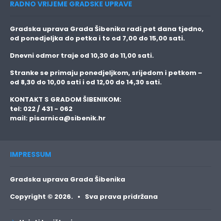
RADNO VRIJEME GRADSKE UPRAVE
Gradska uprava Grada Šibenika radi pet dana tjedno,
od ponedjeljka do petka i to
od 7,00 do 15,00 sati.
Dnevni odmor traje
od 10,30 do 11,00 sati.
Stranke se primaju
ponedjeljkom, srijedom i petkom
–
od 8,30 do 10,00 sati i od 12,00 do 14,30 sati.
KONTAKT S GRADOM ŠIBENIKOM:
tel: 022 / 431 - 062
mail:
pisarnica@sibenik.hr
IMPRESSUM
Gradska uprava Grada Šibenika
Copyright © 2026. • Sva prava pridržana