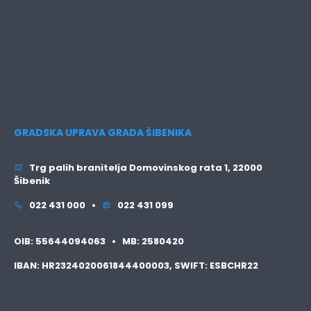
GRADSKA UPRAVA GRADA ŠIBENIKA
Trg palih branitelja Domovinskog rata 1, 22000
Šibenik
022 431 000 •
022 431 099
OIB:
55644094063 •
MB:
2580420
IBAN:
HR2324020061844400003,
SWIFT:
ESBCHR22