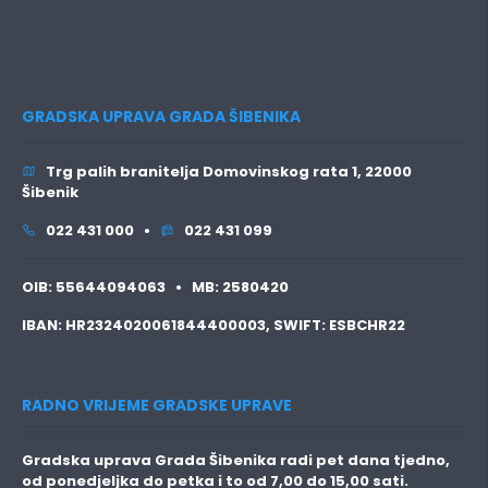
GRADSKA UPRAVA GRADA ŠIBENIKA
Trg palih branitelja Domovinskog rata 1, 22000
Šibenik
022 431 000 •
022 431 099
OIB:
55644094063 •
MB:
2580420
IBAN:
HR2324020061844400003,
SWIFT:
ESBCHR22
RADNO VRIJEME GRADSKE UPRAVE
Gradska uprava Grada Šibenika radi pet dana tjedno,
od ponedjeljka do petka i to
od 7,00 do 15,00 sati.