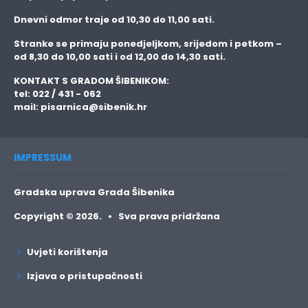
Dnevni odmor traje
od 10,30 do 11,00 sati.
Stranke se primaju
ponedjeljkom, srijedom i petkom
–
od 8,30 do 10,00 sati i od 12,00 do 14,30 sati.
KONTAKT S GRADOM ŠIBENIKOM:
tel: 022 / 431 - 062
mail:
pisarnica@sibenik.hr
IMPRESSUM
Gradska uprava Grada Šibenika
Copyright © 2026. • Sva prava pridržana
Uvjeti korištenja
Izjava o pristupačnosti