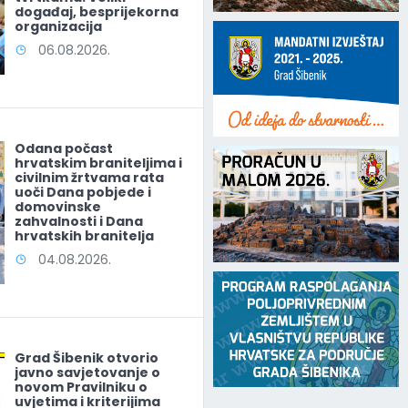
događaj, besprijekorna
organizacija
06.08.2026.
Odana počast
hrvatskim braniteljima i
civilnim žrtvama rata
uoči Dana pobjede i
domovinske
zahvalnosti i Dana
hrvatskih branitelja
04.08.2026.
Grad Šibenik otvorio
javno savjetovanje o
novom Pravilniku o
uvjetima i kriterijima