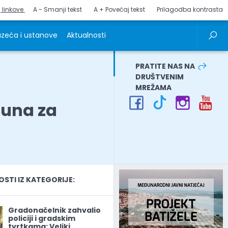
j linkove
A - Smanji tekst
A + Povećaj tekst
Prilagodba kontrasta
zeća i ustanove
Aktualnosti
PRATITE NAS NA
DRUŠTVENIM
MREŽAMA
čuna za
TI IZ KATEGORIJE:
Gradonačelnik zahvalio
policiji i gradskim
tvrtkama: Veliki