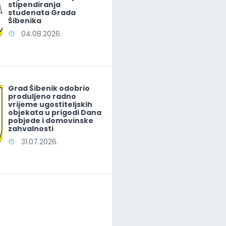
stipendiranja
studenata Grada
Šibenika
04.08.2026.
Grad Šibenik odobrio
produljeno radno
vrijeme ugostiteljskih
objekata u prigodi Dana
pobjede i domovinske
zahvalnosti
31.07.2026.