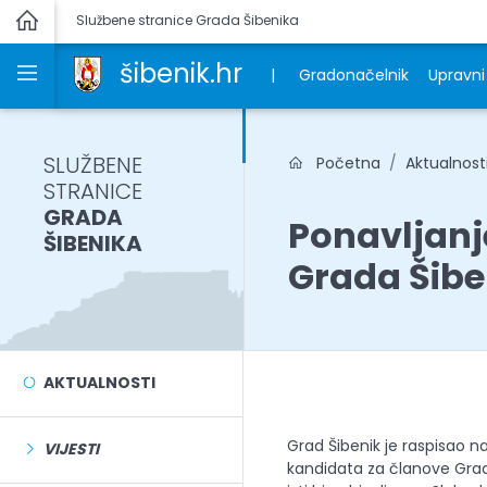
Službene stranice Grada Šibenika
šibenik.hr
|
Gradonačelnik
Upravni 
SLUŽBENE
Početna
Aktualnost
STRANICE
GRADA
Ponavljanj
ŠIBENIKA
Grada Šibe
AKTUALNOSTI
Grad Šibenik je raspisao na
VIJESTI
kandidata za članove Grad