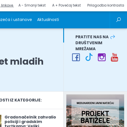
j linkove
A - Smanji tekst
A + Povećaj tekst
Prilagodba kontrasta
zeća i ustanove
Aktualnosti
PRATITE NAS NA
DRUŠTVENIM
MREŽAMA
jet mladih
TI IZ KATEGORIJE:
Gradonačelnik zahvalio
policiji i gradskim
tvrtkama: Veliki