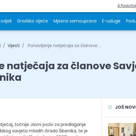
A Podcrta
odjeli
Gradsko vijeće
Mjesna samouprava
E-usluge
Podu
i
Vijesti
Ponavljanje natječaja za članove ...
e natječaja za članove Sav
nika
JOŠ NOVOS
tječaj, točnije Javni poziv za predlaganje
skog savjeta mladih Grada Šibenika, te je