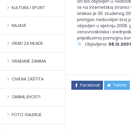
isti bio objavljen u «Slobo
te na internetskoj stranici
KULTURA I SPORT
istekao je 30. studenog 2
pristigao nedovoljan broj p
NAJAVE
objavljen u siječnju 2008. 
osnovnoškolska i srednjoško
prijedlozima pomognu kons
GRAD ZA MLADE
Objavljeno:
06.12.2007
GRAĐANE ZANIMA
CIVILNA ZAŠTITA
Facebook
Twitter
ZANIMLJIVOSTI
FOTO GALERIJE