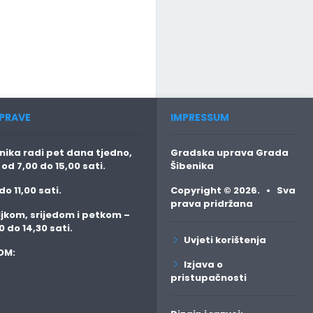
PRAVE
IMPRESSUM
ika radi pet dana tjedno,
Gradska uprava Grada
o
od 7,00 do 15,00 sati.
Šibenika
do 11,00 sati.
Copyright © 2026. • Sva
prava pridržana
jkom, srijedom i petkom
–
0 do 14,30 sati.
Uvjeti korištenja
OM:
Izjava o
pristupačnosti