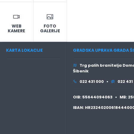
WEB
FOTO
KAMERE
GALERIJE
KARTA LOKACIJE
GRADSKA UPRAVA GRADA ŠI
Trg palih branitelja Domo
Šibenik
022 431 000 •
022 431
OIB:
55644094063 •
MB:
25
IBAN:
HR2324020061844400