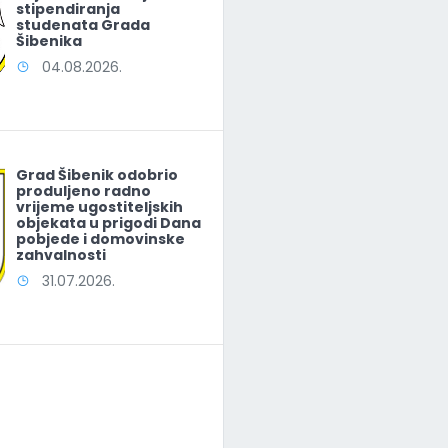
stipendiranja
studenata Grada
Šibenika
04.08.2026.
Grad Šibenik odobrio
produljeno radno
vrijeme ugostiteljskih
objekata u prigodi Dana
pobjede i domovinske
zahvalnosti
31.07.2026.