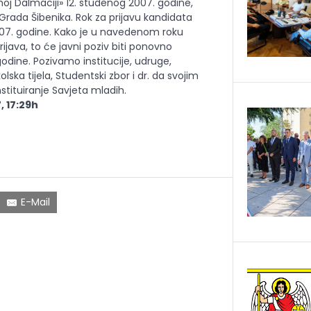
dnoj Dalmaciji» 12. studenog 2007. godine,
 Grada Šibenika. Rok za prijavu kandidata
007. godine. Kako je u navedenom roku
rijava, to će javni poziv biti ponovno
godine. Pozivamo institucije, udruge,
lska tijela, Studentski zbor i dr. da svojim
tituiranje Savjeta mladih.
, 17:29h
E-Mail