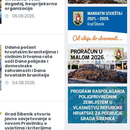
događaj, besprijekorna
organizacija
06.08.2026.
Odana počast
hrvatskim braniteljima i
civilnim žrtvama rata
uoči Dana pobjede i
domovinske
zahvalnosti i Dana
hrvatskih branitelja
04.08.2026.
Grad Šibenik otvorio
javno savjetovanje o
novom Pravilniku o
uvjetima i kriterijima