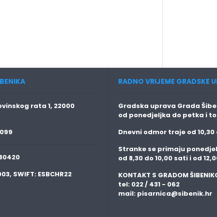
BENIKA
RADNO VRIJEME GRADSKE U
vinskog rata 1, 22000
Gradska uprava Grada Šiben
od ponedjeljka do petka i t
 099
Dnevni odmor traje
od 10,30 
Stranke se primaju
ponedjel
80420
od 8,30 do 10,00 sati i od 12,0
003,
SWIFT:
ESBCHR22
KONTAKT S GRADOM ŠIBENIK
tel: 022 / 431 - 062
mail:
pisarnica@sibenik.hr