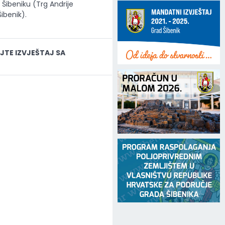
u Šibeniku (Trg Andrije
Šibenik).
TE IZVJEŠTAJ SA