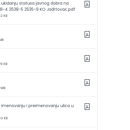
o ukidanju statusa javnog dobra na
538-4 2538-5 2535-9 KO Jadrtovac.pdf
62 KB
 MB
79 KB
2 MB
o imenovanju i preimenovanju ulica u
50 KB