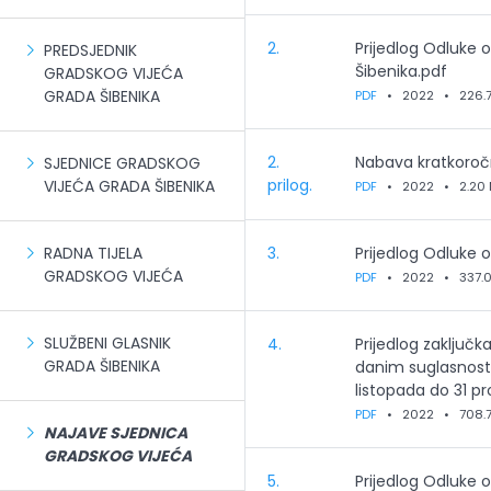
2.
Prijedlog Odluke
PREDSJEDNIK
Šibenika.pdf
GRADSKOG VIJEĆA
GRADA ŠIBENIKA
PDF
•
2022
•
226.
2.
Nabava kratkoroč
SJEDNICE GRADSKOG
prilog.
VIJEĆA GRADA ŠIBENIKA
PDF
•
2022
•
2.20
RADNA TIJELA
3.
Prijedlog Odluke o
GRADSKOG VIJEĆA
PDF
•
2022
•
337.
SLUŽBENI GLASNIK
4.
Prijedlog zaključk
GRADA ŠIBENIKA
danim suglasnosti
listopada do 31 pr
PDF
•
2022
•
708.
NAJAVE SJEDNICA
GRADSKOG VIJEĆA
5.
Prijedlog Odluke 