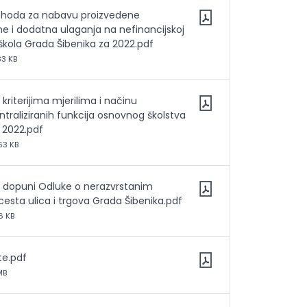
ashoda za nabavu proizvedene
e i dodatna ulaganja na nefinancijskoj
škola Grada Šibenika za 2022.pdf
33 KB
 kriterijima mjerilima i načinu
ntraliziranih funkcija osnovnog školstva
 2022.pdf
63 KB
o dopuni Odluke o nerazvrstanim
esta ulica i trgova Grada Šibenika.pdf
6 KB
te.pdf
MB