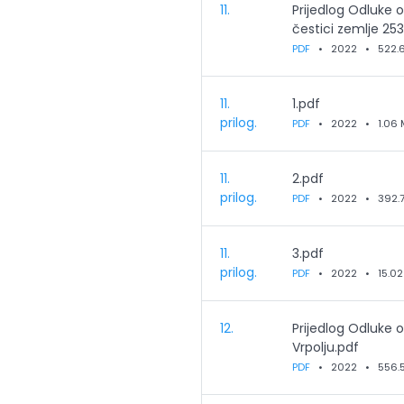
11.
Prijedlog Odluke 
čestici zemlje 2
PDF
•
2022
•
522.
11.
1.pdf
prilog.
PDF
•
2022
•
1.06
11.
2.pdf
prilog.
PDF
•
2022
•
392.
11.
3.pdf
prilog.
PDF
•
2022
•
15.0
12.
Prijedlog Odluke 
Vrpolju.pdf
PDF
•
2022
•
556.