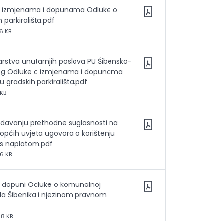
 o izmjenama i dopunama Odluke o
h parkirališta.pdf
6 KB
arstva unutarnjih poslova PU Šibensko-
dlog Odluke o izmjenama i dopunama
u gradskih parkirališta.pdf
 KB
o davanju prethodne suglasnosti na
općih uvjeta ugovora o korištenju
a s naplatom.pdf
56 KB
o dopuni Odluke o komunalnoj
ada Šibenika i njezinom pravnom
58 KB