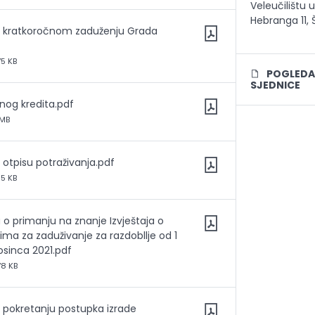
Veleučilištu 
Hebranga 11, 
 o kratkoročnom zaduženju Grada
75 KB
POGLEDAJ
SJEDNICE
nog kredita.pdf
 MB
 otpisu potraživanja.pdf
05 KB
a o primanju na znanje Izvještaja o
ma za zaduživanje za razdobllje od 1
osinca 2021.pdf
78 KB
o pokretanju postupka izrade