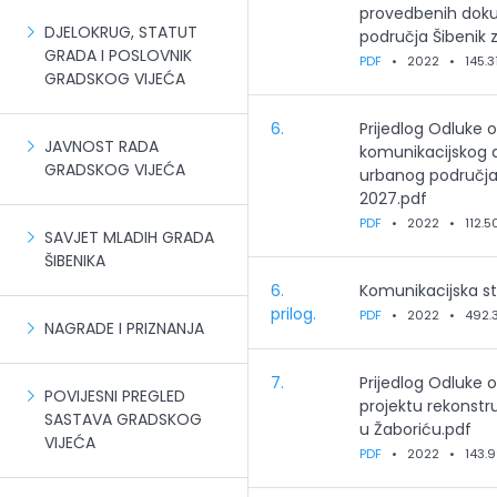
provedbenih doku
DJELOKRUG, STATUT
područja Šibenik 
GRADA I POSLOVNIK
PDF
•
2022
•
145.3
GRADSKOG VIJEĆA
6.
Prijedlog Odluke o
JAVNOST RADA
komunikacijskog a
GRADSKOG VIJEĆA
urbanog područja 
2027.pdf
PDF
•
2022
•
112.5
SAVJET MLADIH GRADA
ŠIBENIKA
6.
Komunikacijska str
prilog.
PDF
•
2022
•
492.
NAGRADE I PRIZNANJA
7.
Prijedlog Odluke 
POVIJESNI PREGLED
projektu rekonstr
SASTAVA GRADSKOG
u Žaboriću.pdf
VIJEĆA
PDF
•
2022
•
143.9