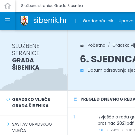
Službene stranice Grada Šibenika
šibenik.hr
|
Gradonačelnik
Upravni 
SLUŽBENE
Početna
Gradsko vi
STRANICE
6. SJEDNIC
GRADA
ŠIBENIKA
Datum održavanja sje
PREGLED DNEVNOG RED
GRADSKO VIJEĆE
GRADA ŠIBENIKA
1.
Izvješće o radu g
prosinac 2021.pdf
SASTAV GRADSKOG
VIJEĆA
PDF
•
2022
•
2.18 