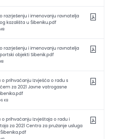
 o razrješenju i imenovanju ravnatelja
g kazališta u Šibeniku.pdf
 MB
 o razrješenju i imenovanju ravnatelja
ortski objekti Sibenik.pdf
MB
a o prihvaćanju Izvješća o radu s
ešćem za 2021 Javne vatrogasne
ibenika.pdf
96 KB
a o prihvaćanju Izvještaja o radu i
štaja za 2021 Centra za pružanje usluga
 Šibenika.pdf