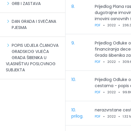
GRB I ZASTAVA
8.
Prijedlog Plana r
dugotrajne imovin
imovini osnovnih 
DAN GRADA I SVEČANA
PDF
•
2022
•
236.
PJESMA
9.
Prijedlog Odluke o
POPIS UDJELA ČLANOVA
financiranja dece
GRADSKOG VIJEĆA
Grada šibenika za
GRADA ŠIBENIKA U
PDF
•
2022
•
309.
VLASNIŠTVU POSLOVNOG
SUBJEKTA
10.
Prijedlog Odluke 
cestama - popis c
PDF
•
2022
•
99.8
10.
nerazvrstane ces
prilog.
PDF
•
2022
•
1.32 