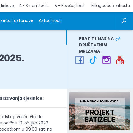
j linkove
A - Smanji tekst
A + Povećaj tekst
Prilagodba kontrasta
zeća i ustanove
Aktualnosti
PRATITE NAS NA
DRUŠTVENIM
MREŽAMA
2025.
ržavanja sjednice:
Gradskog vijeća Grada
e održati 10. ožujka 2022.
 početkom u 09:00 sati na