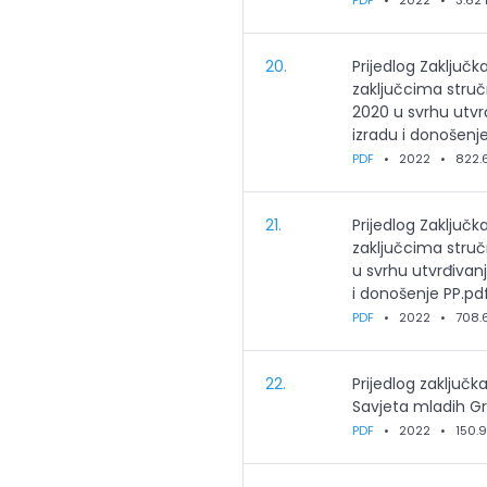
PDF
•
2022
•
3.62
20.
Prijedlog Zaključk
zaključcima stručn
2020 u svrhu utvr
izradu i donošenj
PDF
•
2022
•
822.
21.
Prijedlog Zaključk
zaključcima stručn
u svrhu utvrđivan
i donošenje PP.pd
PDF
•
2022
•
708.
22.
Prijedlog zaključk
Savjeta mladih Gr
PDF
•
2022
•
150.9