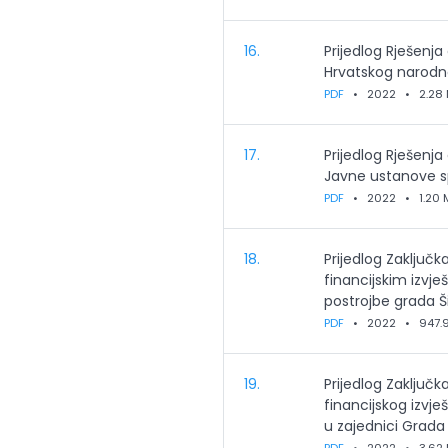
16.
Prijedlog Rješenja
Hrvatskog narodno
PDF
•
2022
•
2.28
17.
Prijedlog Rješenja
Javne ustanove sp
PDF
•
2022
•
1.20 
18.
Prijedlog Zaključk
financijskim izvj
postrojbe grada Š
PDF
•
2022
•
947.
19.
Prijedlog Zaključk
financijskog izvje
u zajednici Grada