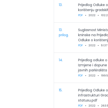
13.
Prijedlog Odluke
korištenju gradski
PDF
•
2022
•
102.2
13.
Suglasnost Minist
prilog.
kninske na Prije
Odluke o korištenj
PDF
•
2022
•
51.37
14.
Prijedlog odluke 
Izmjene i dopune 
javnih parkirališt
PDF
•
2022
•
199.
15.
Prijedlog Odluke 
infrastrukturi Gr
statusu.pdf
PDF
•
2022
•
263.