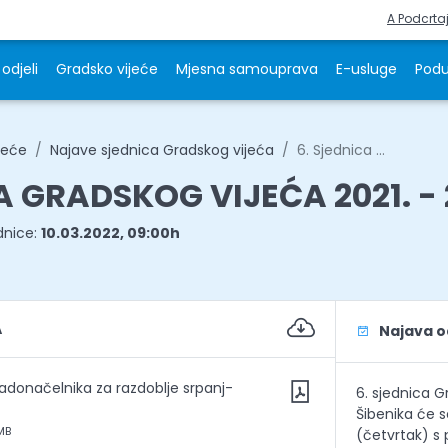
A Podcrta
odjeli
Gradsko vijeće
Mjesna samouprava
E-usluge
Podu
jeće
Najave sjednica Gradskog vijeća
6. Sjednica ...
A GRADSKOG VIJEĆA 2021. - 
dnice:
10.03.2022, 09:00h
A
Najava od
radonačelnika za razdoblje srpanj-
6. sjednica 
Šibenika će s
MB
(četvrtak) s