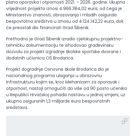
plana oporavka i otpornosti 2021. – 2026. godine. Ukupna
vrijednost projekta iznosi 4.966.384,02 eura, od čega je
Ministarstvo znanosti, obrazovanja i mladih osiguralo
bespovratna sredstva u iznosu od 4.124.142,22 eura, dok
će preostali dio financirati Grad Šibenik.
Prethodno je Grad Šibenik izradio cjelokupnu projektno-
tehničku dokumentaciju te ishodovao građevinsku
dozvolu za projekt izgradnje školske sportske dvorane i
dodatnih učionica OŠ Brodarica.
Projekt dogradnje Osnovne škole Brodarica dio je
nacionalnog programa ulaganja u obrazovnu
infrastrukturu kojim se, kroz Mehanizam za oporavak i
otpornost, nastoji omogućiti da više od 90 posto učenika
u Republici Hrvatskoj pohađa nastavu u jednoj smjeni, uz
ukupno osiguranih 1,3 milijarde eura bespovratnih
sredstava.