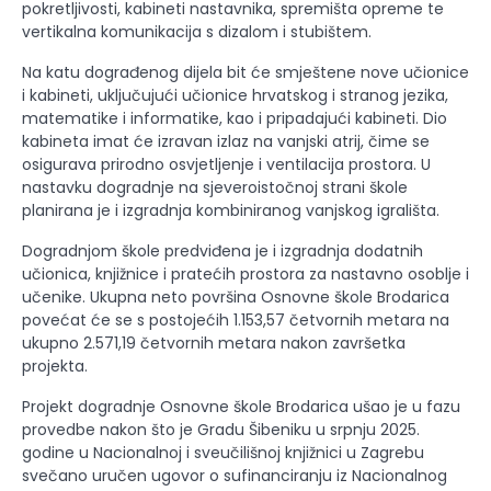
pokretljivosti, kabineti nastavnika, spremišta opreme te
vertikalna komunikacija s dizalom i stubištem.
Na katu dograđenog dijela bit će smještene nove učionice
i kabineti, uključujući učionice hrvatskog i stranog jezika,
matematike i informatike, kao i pripadajući kabineti. Dio
kabineta imat će izravan izlaz na vanjski atrij, čime se
osigurava prirodno osvjetljenje i ventilacija prostora. U
nastavku dogradnje na sjeveroistočnoj strani škole
planirana je i izgradnja kombiniranog vanjskog igrališta.
Dogradnjom škole predviđena je i izgradnja dodatnih
učionica, knjižnice i pratećih prostora za nastavno osoblje i
učenike. Ukupna neto površina Osnovne škole Brodarica
povećat će se s postojećih 1.153,57 četvornih metara na
ukupno 2.571,19 četvornih metara nakon završetka
projekta.
Projekt dogradnje Osnovne škole Brodarica ušao je u fazu
provedbe nakon što je Gradu Šibeniku u srpnju 2025.
godine u Nacionalnoj i sveučilišnoj knjižnici u Zagrebu
svečano uručen ugovor o sufinanciranju iz Nacionalnog