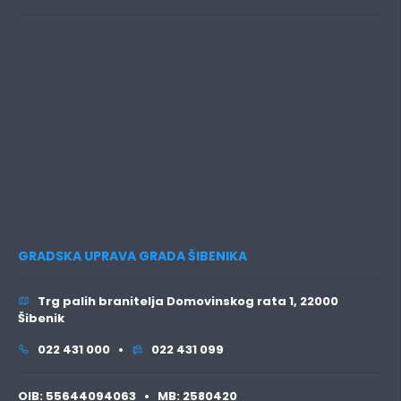
GRADSKA UPRAVA GRADA ŠIBENIKA
Trg palih branitelja Domovinskog rata 1, 22000
Šibenik
022 431 000 •
022 431 099
OIB:
55644094063 •
MB:
2580420