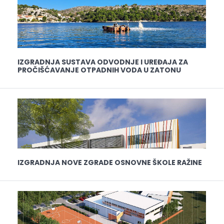
IZGRADNJA SUSTAVA ODVODNJE I UREĐAJA ZA
PROČIŠĆAVANJE OTPADNIH VODA U ZATONU
IZGRADNJA NOVE ZGRADE OSNOVNE ŠKOLE RAŽINE