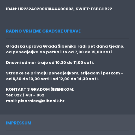
IBAN:
HR2324020061844400003,
SWIFT:
ESBCHR22
RADNO VRIJEME GRADSKE UPRAVE
Gradska uprava Grada Šibenika radi pet dana tjedno,
od ponedjeljka do petka i to
od 7,00 do 15,00 sati.
Dnevni odmor traje
od 10,30 do 11,00 sati.
Stranke se primaju
ponedjeljkom, srijedom i petkom
–
od 8,30 do 10,00 sati i od 12,00 do 14,30 sati.
KONTAKT S GRADOM ŠIBENIKOM:
tel: 022 / 431 - 062
mail:
pisarnica@sibenik.hr
IMPRESSUM