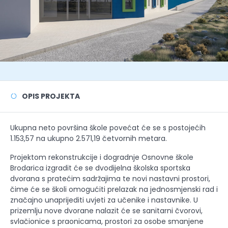
OPIS PROJEKTA
Ukupna neto površina škole povećat će se s postojećih
1.153,57 na ukupno 2.571,19 četvornih metara.
Projektom rekonstrukcije i dogradnje Osnovne škole
Brodarica izgradit će se dvodijelna školska sportska
dvorana s pratećim sadržajima te novi nastavni prostori,
čime će se školi omogućiti prelazak na jednosmjenski rad i
značajno unaprijediti uvjeti za učenike i nastavnike. U
prizemlju nove dvorane nalazit će se sanitarni čvorovi,
svlačionice s praonicama, prostori za osobe smanjene