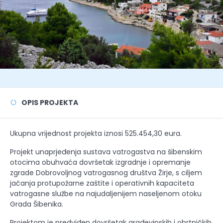
OPIS PROJEKTA
Ukupna vrijednost projekta iznosi 525.454,30 eura.
Projekt unaprjeđenja sustava vatrogastva na šibenskim
otocima obuhvaća dovršetak izgradnje i opremanje
zgrade Dobrovoljnog vatrogasnog društva Žirje, s ciljem
jačanja protupožarne zaštite i operativnih kapaciteta
vatrogasne službe na najudaljenijem naseljenom otoku
Grada Šibenika.
Projektom je predviđen dovršetak građevinskih i obrtničkih