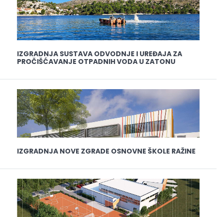
IZGRADNJA SUSTAVA ODVODNJE I UREĐAJA ZA
PROČIŠĆAVANJE OTPADNIH VODA U ZATONU
IZGRADNJA NOVE ZGRADE OSNOVNE ŠKOLE RAŽINE