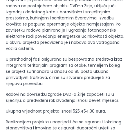
radova na postojećem objektu DVD-a Žirje, uključujući
izgradnju dodatnog kata s boravišnim i smještajnim
prostorima, kuhinjom i sanitarnim čvorovima, izvedbu
krovišta te potpuno opremanje objekta namještajem. Po
završetku radova planirana je i ugradnja fotonaponske
elektrane radi povećanja energetske učinkovitosti objekta.
U okviru projekta predviđena je i nabava dva vatrogasna
vozila cisterni.
U prethodnoj fazi osigurana su bespovratna sredstva kroz
Integrirani teritorijalni program za otoke, temeljem kojeg
se projekt sufinancira u iznosu od 85 posto ukupno
prihvatljivih troškova, čime su stvoreni preduvjeti za
njegovu provedbu.
Radovi na dovršetku zgrade DVD-a Žirje započeti su u
siječnju, a predviđeni rok izvođenja iznosi devet mjeseci.
Ukupna vrijednost projekta iznosi 525.454,30 eura.
Realizacijom projekta unaprijedit će se sigurnost lokalnog
stanovništva i imovine te osigurati dugoročni uvjeti za