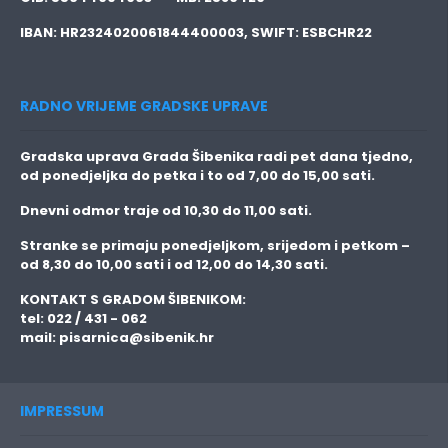
IBAN:
HR2324020061844400003,
SWIFT:
ESBCHR22
RADNO VRIJEME GRADSKE UPRAVE
Gradska uprava Grada Šibenika radi pet dana tjedno,
od ponedjeljka do petka i to
od 7,00 do 15,00 sati.
Dnevni odmor traje
od 10,30 do 11,00 sati.
Stranke se primaju
ponedjeljkom, srijedom i petkom
–
od 8,30 do 10,00 sati i od 12,00 do 14,30 sati.
KONTAKT S GRADOM ŠIBENIKOM:
tel: 022 / 431 - 062
mail:
pisarnica@sibenik.hr
IMPRESSUM