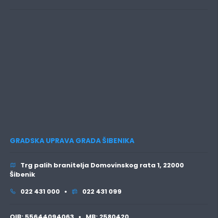
GRADSKA UPRAVA GRADA ŠIBENIKA
Trg palih branitelja Domovinskog rata 1, 22000
Šibenik
022 431 000 •
022 431 099
OIB:
55644094063 •
MB:
2580420