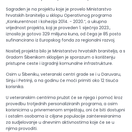
Sagrađen je na projektu koje je provelo Ministarstvo
hrvatskih branitelja u sklopu Operativnog programa
„Konkurentnost i kohezija 2014. - 2020.“, a ukupna
vrijednost projekta, koji je proveden 1. siječnja 2023.,
iznosila je gotovo 329 milijuna kuna, od čega je 85 posto
sufinancirano iz Europskog fonda za regionalni razvoj.
Nositelj projekta bilo je Ministarstvo hrvatskih branitelja, a s
Gradom Šibenikom sklopljen je sporazum o korištenju
pristupne ceste i izgradnji komunalne infrastrukture.
Osim u Šibeniku, veteranski centri grade se i u Daruvaru,
Sinju i Petrinji, a na godinu će moći primiti oko 12 tisuća
korisnika.
U veteranskim centrima pružat će se njega i pomoć kroz
provedbu trotjednih personaliziranih programa, a osim
korisnicima u privremenom smještaju, oni će biti dostupni
i ostalim osobama iz ciljane populacije zainteresiranima
za sudjelovanje u dnevnim aktivnostima koje će se u
njima provoditi.