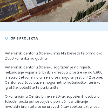
OPIS PROJEKTA
Veteranski centar u Šibeniku ima 142 kreveta te prima oko
2.500 korisnika na godinu.
Veteranski centar u Šibeniku sagrađen je na mjestu
nekadašnje vojarne Bribirskih knezova, prostire se na 5.800
metara četvornih, a u njemu se mogu smjestiti 142 osobe.
Centar sadržava bazen, nogometno, košarkaško i tenisko
igralište, boćalište te parkiralište.
O korisnicima Centra brine se 30-ak zaposlenih osoba, a
također pruža psihosocijalnu pomoć i osnaživanje
hrvatskih branitelja te se provodi čitav spektar aktivnosti.