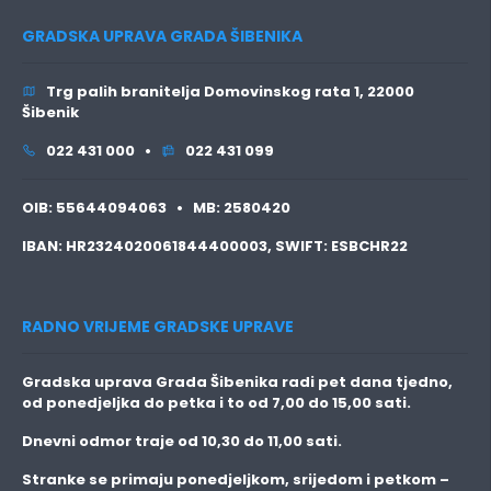
GRADSKA UPRAVA GRADA ŠIBENIKA
Trg palih branitelja Domovinskog rata 1, 22000
Šibenik
022 431 000 •
022 431 099
OIB:
55644094063 •
MB:
2580420
IBAN:
HR2324020061844400003,
SWIFT:
ESBCHR22
RADNO VRIJEME GRADSKE UPRAVE
Gradska uprava Grada Šibenika radi pet dana tjedno,
od ponedjeljka do petka i to
od 7,00 do 15,00 sati.
Dnevni odmor traje
od 10,30 do 11,00 sati.
Stranke se primaju
ponedjeljkom, srijedom i petkom
–