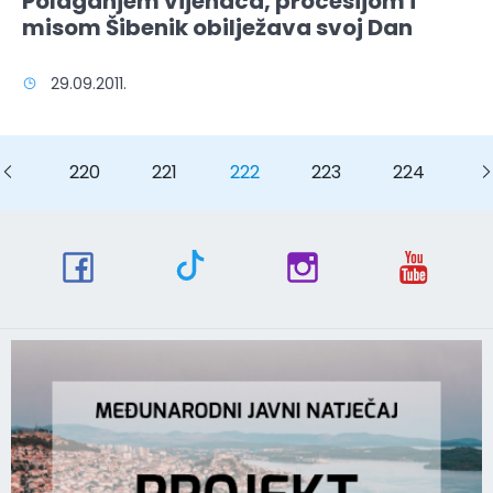
Polaganjem vijenaca, procesijom i
misom Šibenik obilježava svoj Dan
29.09.2011.
ous
Previous
220
221
222
223
224