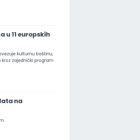
a u 11 europskih
ovezuje kulturnu baštinu,
u kroz zajednički program
lata na
em.