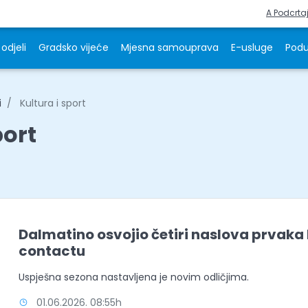
A Podcrta
odjeli
Gradsko vijeće
Mjesna samouprava
E-usluge
Podu
i
Kultura i sport
port
Dalmatino osvojio četiri naslova prvaka 
contactu
Uspješna sezona nastavljena je novim odličjima.
01.06.2026. 08:55h