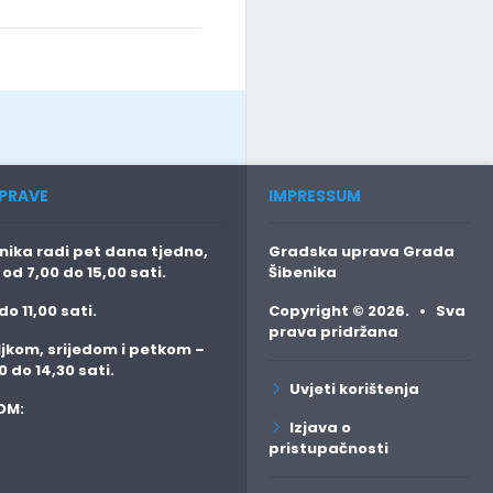
ext
PRAVE
IMPRESSUM
ika radi pet dana tjedno,
Gradska uprava Grada
o
od 7,00 do 15,00 sati.
Šibenika
do 11,00 sati.
Copyright © 2026. • Sva
prava pridržana
jkom, srijedom i petkom
–
0 do 14,30 sati.
Uvjeti korištenja
OM:
Izjava o
pristupačnosti