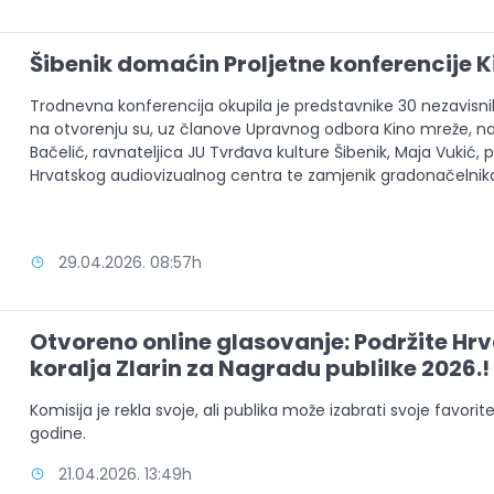
Šibenik domaćin Proljetne konferencije 
Trodnevna konferencija okupila je predstavnike 30 nezavisnih 
na otvorenju su, uz članove Upravnog odbora Kino mreže, nazo
Bačelić, ravnateljica JU Tvrđava kulture Šibenik, Maja Vukić
Hrvatskog audiovizualnog centra te zamjenik gradonačelnika 
29.04.2026. 08:57h
Otvoreno online glasovanje: Podržite Hrv
koralja Zlarin za Nagradu publilke 2026.!
Komisija je rekla svoje, ali publika može izabrati svoje favorite
godine.
21.04.2026. 13:49h