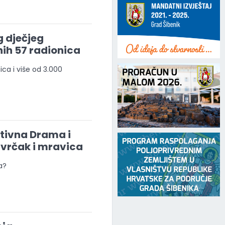
 dječjeg
nih 57 radionica
ica i više od 3.000
ativna Drama i
Cvrčak i mravica
a?