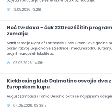
ozljeda i poticanja tjelesne aktivnosti kroz hodanje.
12.05.2026. 13:28h
Noć tvrđava - čak 220 različitih program
zemalja
Manifestacija Night of Fortresses Goes Green i ove godine p
održivi razvoj, uključivanje zajednice i međunarodnu suradnj
brojnih europskih lokaliteta.
05.05.2026. 14:19h
Kickboxing klub Dalmatino osvojio dva z
Europskom kupu
August Lambaša i Tonka Desanić okitili se najsjajnijim odličj
04.05.2026. 08:38h