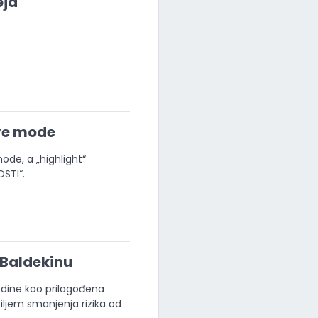
eja
ive mode
de, a „highlight“
STI“.
 Baldekinu
godine kao prilagođena
ciljem smanjenja rizika od