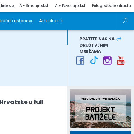
j linkove
A - Smanji tekst
A + Povećaj tekst
Prilagodba kontrasta
zeća i ustanove
Aktualnosti
PRATITE NAS NA
DRUŠTVENIM
MREŽAMA
Hrvatske u full