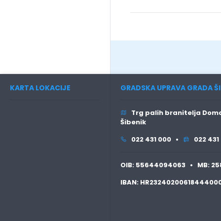
KARTA LOKACIJE
GRADSKA UPRAVA GRADA ŠI
Trg palih branitelja Domo
Šibenik
022 431 000 •
022 431
OIB:
55644094063 •
MB:
25
IBAN:
HR2324020061844400