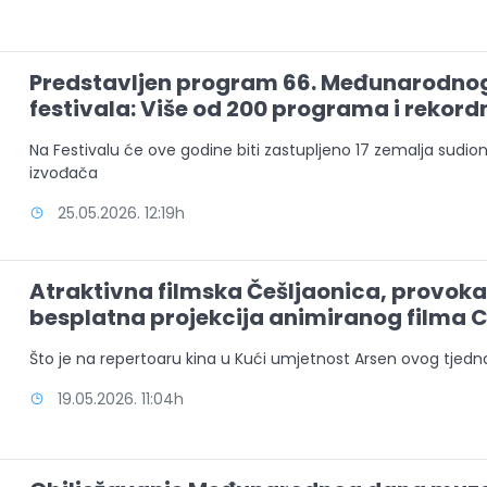
Predstavljen program 66. Međunarodnog
festivala: Više od 200 programa i rekord
Na Festivalu će ove godine biti zastupljeno 17 zemalja sudion
izvođača
25.05.2026. 12:19h
Atraktivna filmska Češljaonica, provok
besplatna projekcija animiranog filma 
Što je na repertoaru kina u Kući umjetnost Arsen ovog tjedn
19.05.2026. 11:04h