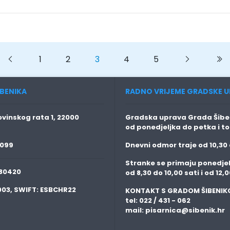
Previous
1
2
3
4
5
Next
N
BENIKA
RADNO VRIJEME GRADSKE U
vinskog rata 1, 22000
Gradska uprava Grada Šiben
od ponedjeljka do petka i t
 099
Dnevni odmor traje
od 10,30 
Stranke se primaju
ponedjel
80420
od 8,30 do 10,00 sati i od 12,0
003,
SWIFT:
ESBCHR22
KONTAKT S GRADOM ŠIBENIK
tel: 022 / 431 - 062
mail:
pisarnica@sibenik.hr