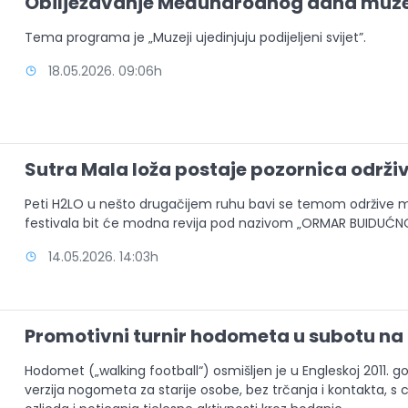
Obilježavanje Međunarodnog dana muz
Tema programa je „Muzeji ujedinjuju podijeljeni svijet”.
18.05.2026. 09:06h
Sutra Mala loža postaje pozornica održ
Peti H2LO u nešto drugačijem ruhu bavi se temom održive mo
festivala bit će modna revija pod nazivom „ORMAR BUIDUĆNO
14.05.2026. 14:03h
Promotivni turnir hodometa u subotu na
Hodomet („walking football“) osmišljen je u Engleskoj 2011. 
verzija nogometa za starije osobe, bez trčanja i kontakta, s 