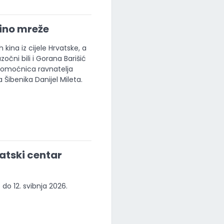
Kino mreže
kina iz cijele Hrvatske, a
čni bili i Gorana Barišić
, pomoćnica ravnatelja
Šibenika Danijel Mileta.
atski centar
 do 12. svibnja 2026.