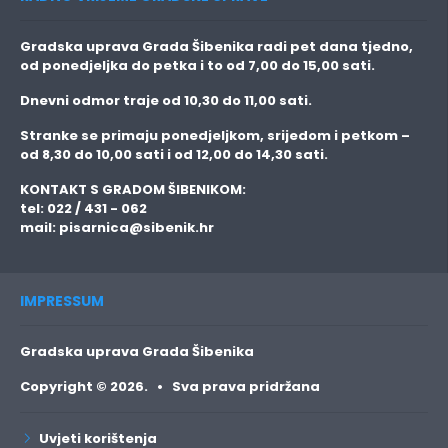
Gradska uprava Grada Šibenika radi pet dana tjedno,
od ponedjeljka do petka i to
od 7,00 do 15,00 sati.
Dnevni odmor traje
od 10,30 do 11,00 sati.
Stranke se primaju
ponedjeljkom, srijedom i petkom
–
od 8,30 do 10,00 sati i od 12,00 do 14,30 sati.
KONTAKT S GRADOM ŠIBENIKOM:
tel: 022 / 431 - 062
mail:
pisarnica@sibenik.hr
IMPRESSUM
Gradska uprava Grada Šibenika
Copyright © 2026. • Sva prava pridržana
Uvjeti korištenja