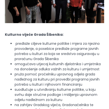
Kulturno vijeće Grada Šibenika:
predla­že ci­ljeve kulturne politike i mjera za ­njezino
provođe­nje, a posebice predlaže programe javnih
potreba u kulturi za koja se sredstva osiguravaju u
proračunu Grada Šibenika
omogućava utjecaj kulturnih djelatnika i umjetnika
na donoše­nje odluka važnih za kulturu i umjetnost
pruža pomoć pročelniku upravnog odjela grada
nadležnog za kulturu pri provedbi programa javnih
potreba u kulturi i njihovom financiranju
suodlučuje u utvrđivanju kulturne politike, u koju
svrhu daje stručne podloge i mišljenja upravnom
odjelu nadležnom za kulturu
na zahtjev Gradskog vijeća, Gradonačelnika te