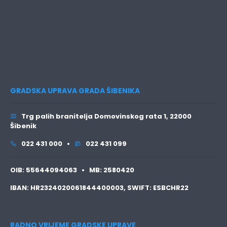
GRADSKA UPRAVA GRADA ŠIBENIKA
Trg palih branitelja Domovinskog rata 1, 22000
Šibenik
022 431 000 •
022 431 099
OIB:
55644094063 •
MB:
2580420
IBAN:
HR2324020061844400003,
SWIFT:
ESBCHR22
RADNO VRIJEME GRADSKE UPRAVE