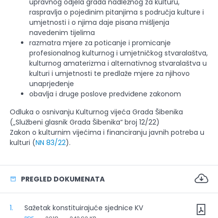
upravnog odjela grada nadležnog za kulturu,
raspravlja o pojedinim pitanjima s područja kulture i
umjetnosti i o njima daje pisana mišljenja
navedenim tijelima
razmatra mjere za poticanje i promicanje
profesionalnog kulturnog i umjetničkog stvaralaštva,
kulturnog amaterizma i alternativnog stvaralaštva u
kulturi i umjetnosti te predlaže mjere za njihovo
unaprjeđenje
obavlja i druge poslove predviđene zakonom
Odluka o osnivanju Kulturnog vijeća Grada Šibenika
(„Službeni glasnik Grada Šibenika“ broj 12/22)
Zakon o kulturnim vijećima i financiranju javnih potreba u
kulturi (
NN 83/22
).
PREGLED DOKUMENATA
1.
Sažetak konstituirajuće sjednice KV