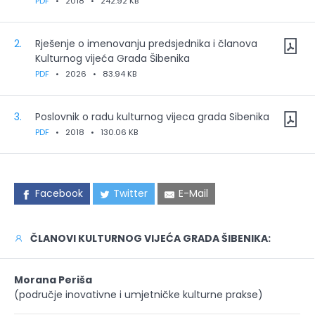
PDF
•
2018
•
242.92 KB
2.
Rješenje o imenovanju predsjednika i članova
Kulturnog vijeća Grada Šibenika
PDF
•
2026
•
83.94 KB
3.
Poslovnik o radu kulturnog vijeca grada Sibenika
PDF
•
2018
•
130.06 KB
Facebook
Twitter
E-Mail
ČLANOVI KULTURNOG VIJEĆA GRADA ŠIBENIKA:
Morana Periša
(područje inovativne i umjetničke kulturne prakse)