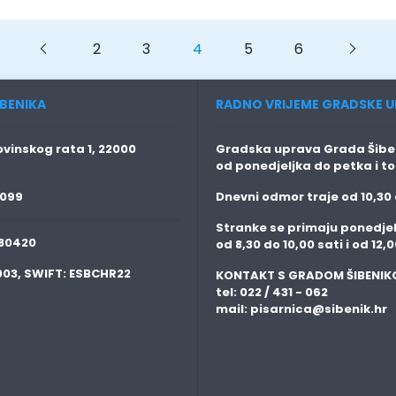
Previous
Previous
2
3
4
5
6
Next
BENIKA
RADNO VRIJEME GRADSKE U
vinskog rata 1, 22000
Gradska uprava Grada Šiben
od ponedjeljka do petka i t
 099
Dnevni odmor traje
od 10,30 
Stranke se primaju
ponedjel
80420
od 8,30 do 10,00 sati i od 12,0
003,
SWIFT:
ESBCHR22
KONTAKT S GRADOM ŠIBENIK
tel: 022 / 431 - 062
mail:
pisarnica@sibenik.hr