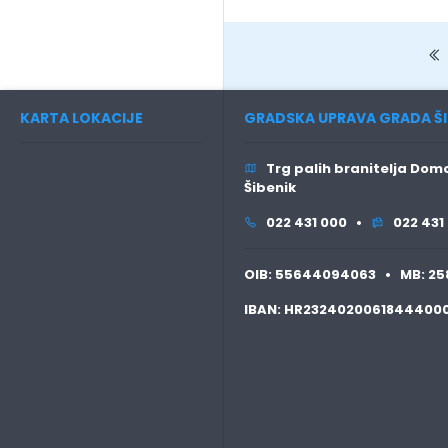
KARTA LOKACIJE
GRADSKA UPRAVA GRADA ŠI
Trg palih branitelja Domo
Šibenik
022 431 000 •
022 431
OIB:
55644094063 •
MB:
25
IBAN:
HR2324020061844400