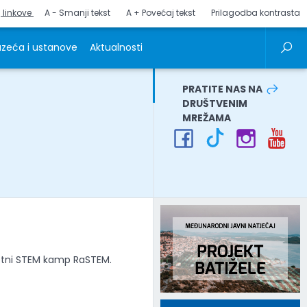
j linkove
A - Smanji tekst
A + Povećaj tekst
Prilagodba kontrasta
zeća i ustanove
Aktualnosti
PRATITE NAS NA
DRUŠTVENIM
MREŽAMA
ljetni STEM kamp RaSTEM.