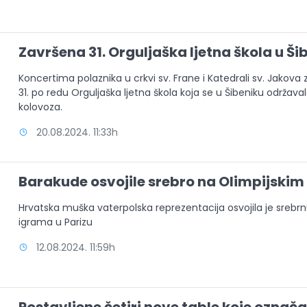
Završena 31. Orguljaška ljetna škola u Ši
Koncertima polaznika u crkvi sv. Frane i Katedrali sv. Jakova 
31. po redu Orguljaška ljetna škola koja se u Šibeniku održaval
kolovoza.
20.08.2024. 11:33h
Barakude osvojile srebro na Olimpijskim
Hrvatska muška vaterpolska reprezentacija osvojila je srebr
igrama u Parizu
12.08.2024. 11:59h