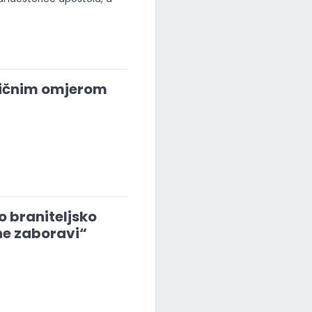
dličnim omjerom
 braniteljsko
 ne zaboravi“