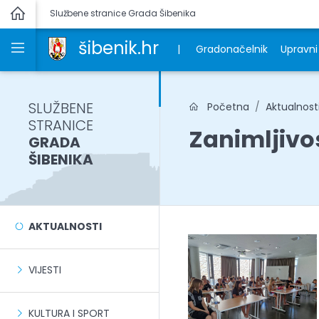
Službene stranice Grada Šibenika
šibenik.hr
|
Gradonačelnik
Upravni 
SLUŽBENE
Početna
Aktualnost
STRANICE
Zanimljivo
GRADA
ŠIBENIKA
AKTUALNOSTI
VIJESTI
KULTURA I SPORT