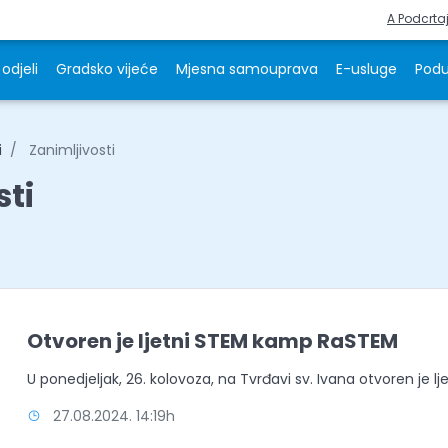
A Podcrta
odjeli
Gradsko vijeće
Mjesna samouprava
E-usluge
Podu
i
Zanimljivosti
sti
Otvoren je ljetni STEM kamp RaSTEM
U ponedjeljak, 26. kolovoza, na Tvrđavi sv. Ivana otvoren je 
27.08.2024. 14:19h