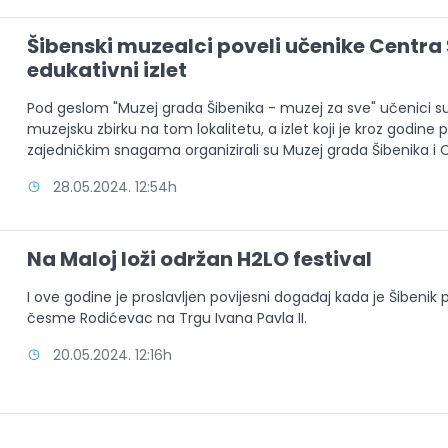
Šibenski muzealci poveli učenike Centra
edukativni izlet
Pod geslom "Muzej grada Šibenika - muzej za sve" učenici su po
muzejsku zbirku na tom lokalitetu, a izlet koji je kroz godine 
zajedničkim snagama organizirali su Muzej grada Šibenika i
28.05.2024. 12:54h
Na Maloj loži održan H2LO festival
I ove godine je proslavljen povijesni događaj kada je Šibenik 
česme Rodićevac na Trgu Ivana Pavla II.
20.05.2024. 12:16h