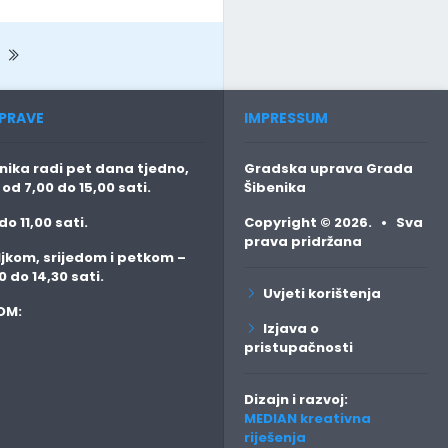
Next
PRAVE
IMPRESSUM
ika radi pet dana tjedno,
Gradska uprava Grada
o
od 7,00 do 15,00 sati.
Šibenika
do 11,00 sati.
Copyright © 2026. • Sva
prava pridržana
jkom, srijedom i petkom
–
0 do 14,30 sati.
Uvjeti korištenja
OM:
Izjava o
pristupačnosti
Dizajn i razvoj:
MEDIAN kreativna
riješenja