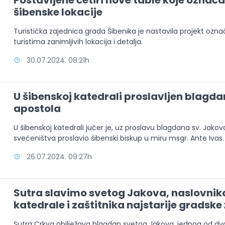
Postavljene četiri nove table koje označ
šibenske lokacije
Turistička zajednica grada Šibenika je nastavila projekt ozn
turistima zanimljivih lokacija i detalja.
30.07.2024. 08:21h
U šibenskoj katedrali proslavljen blagda
apostola
U šibenskoj katedrali jučer je, uz proslavu blagdana sv. Jakov
svećeništva proslavio šibenski biskup u miru msgr. Ante Ivas.
26.07.2024. 09:27h
Sutra slavimo svetog Jakova, naslovnik
katedrale i zaštitnika najstarije gradske
Sutra Crkva obilježava blagdan svetog Jakova, jednog od dv