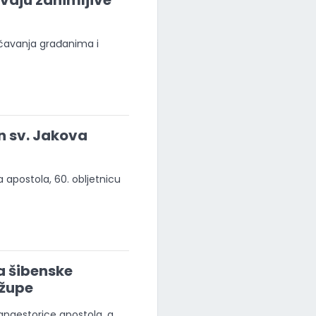
avaju zanimljive
ačavanja građanima i
n sv. Jakova
a apostola, 60. obljetnicu
a šibenske
 župe
anaestorice apostola, a