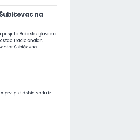
 Šubićevac na
sjetili Bribirsku glavicu i
postao tradicionalan,
 Centar Šubićevac.
po prvi put dobio vodu iz