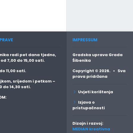
PRAVE
IMPRESSUM
ika radi pet dana tjedno,
Gradska uprava Grada
o
od 7,00 do 15,00 sati.
Šibenika
do 11,00 sati.
Copyright © 2026. • Sva
prava pridržana
jkom, srijedom i petkom
–
0 do 14,30 sati.
Uvjeti korištenja
OM:
Izjava o
pristupačnosti
Dizajn i razvoj:
MEDIAN kreativna