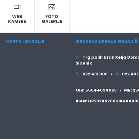
WEB
FOTO
KAMERE
GALERIJE
KARTA LOKACIJE
GRADSKA UPRAVA GRADA ŠI
Trg palih branitelja Domo
Šibenik
022 431 000 •
022 431
OIB:
55644094063 •
MB:
25
IBAN:
HR2324020061844400