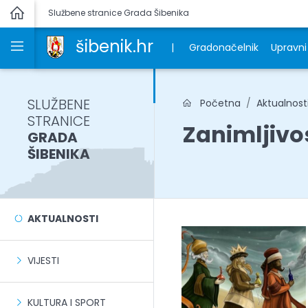
Službene stranice Grada Šibenika
šibenik.hr
|
Gradonačelnik
Upravni 
SLUŽBENE
Početna
Aktualnost
STRANICE
Zanimljivo
GRADA
ŠIBENIKA
AKTUALNOSTI
VIJESTI
KULTURA I SPORT