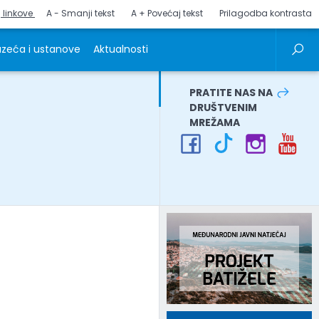
j linkove
A - Smanji tekst
A + Povećaj tekst
Prilagodba kontrasta
zeća i ustanove
Aktualnosti
PRATITE NAS NA
DRUŠTVENIM
MREŽAMA