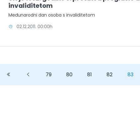
invaliditetom
Međunarodni dan osoba s invaliditetom
02.12.2011. 00:00h
Previous
Previous
79
80
81
82
83