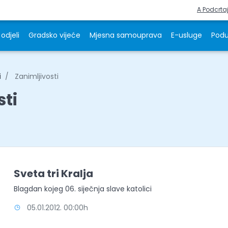
A Podcrta
odjeli
Gradsko vijeće
Mjesna samouprava
E-usluge
Podu
i
Zanimljivosti
sti
Sveta tri Kralja
Blagdan kojeg 06. siječnja slave katolici
05.01.2012. 00:00h