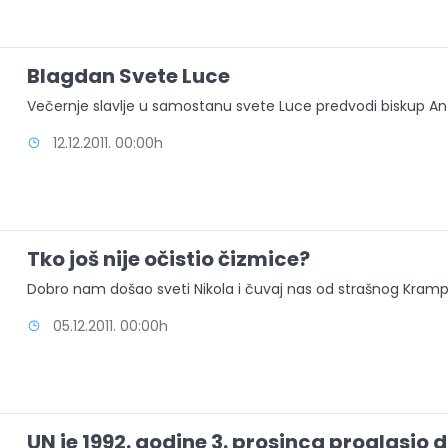
Blagdan Svete Luce
Večernje slavlje u samostanu svete Luce predvodi biskup An
12.12.2011. 00:00h
Tko još nije očistio čizmice?
Dobro nam došao sveti Nikola i čuvaj nas od strašnog Kram
05.12.2011. 00:00h
UN je 1992. godine 3. prosinca proglasio