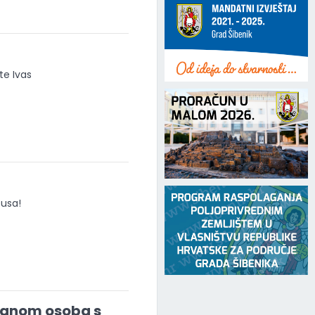
te Ivas
pusa!
 danom osoba s