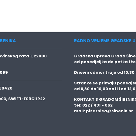
BENIKA
RADNO VRIJEME GRADSKE U
vinskog rata 1, 22000
Gradska uprava Grada Šiben
od ponedjeljka do petka i t
 099
Dnevni odmor traje
od 10,30 
Stranke se primaju
ponedjel
80420
od 8,30 do 10,00 sati i od 12,0
003,
SWIFT:
ESBCHR22
KONTAKT S GRADOM ŠIBENIK
tel: 022 / 431 - 062
mail:
pisarnica@sibenik.hr