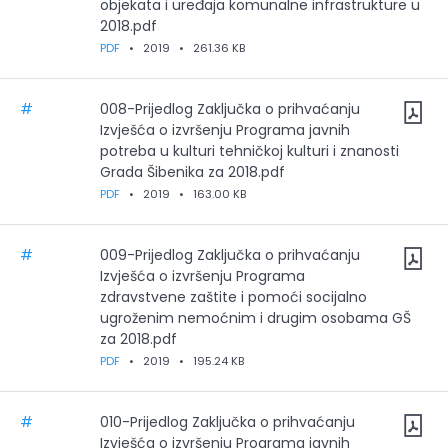
objekata i uređaja komunalne infrastrukture u
2018.pdf
PDF
•
2019
•
261.36 KB
#
008-Prijedlog Zaključka o prihvaćanju
Izvješća o izvršenju Programa javnih
potreba u kulturi tehničkoj kulturi i znanosti
Grada Šibenika za 2018.pdf
PDF
•
2019
•
163.00 KB
#
009-Prijedlog Zaključka o prihvaćanju
Izvješća o izvršenju Programa
zdravstvene zaštite i pomoći socijalno
ugroženim nemoćnim i drugim osobama GŠ
za 2018.pdf
PDF
•
2019
•
195.24 KB
#
010-Prijedlog Zaključka o prihvaćanju
Izvješća o izvršenju Programa javnih