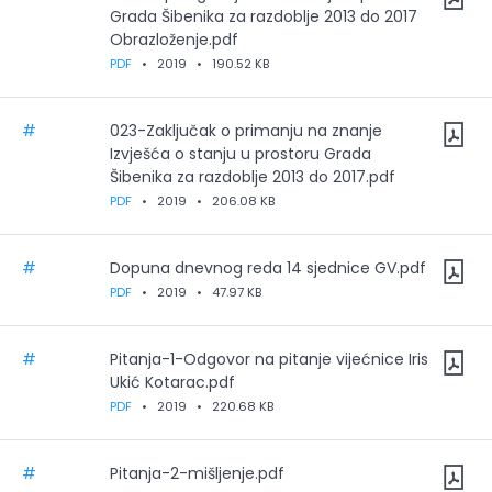
Grada Šibenika za razdoblje 2013 do 2017
Obrazloženje.pdf
PDF
•
2019
•
190.52 KB
#
023-Zaključak o primanju na znanje
Izvješća o stanju u prostoru Grada
Šibenika za razdoblje 2013 do 2017.pdf
PDF
•
2019
•
206.08 KB
#
Dopuna dnevnog reda 14 sjednice GV.pdf
PDF
•
2019
•
47.97 KB
#
Pitanja-1-Odgovor na pitanje vijećnice Iris
Ukić Kotarac.pdf
PDF
•
2019
•
220.68 KB
#
Pitanja-2-mišljenje.pdf