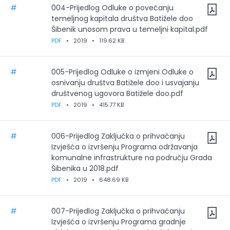
#
004-Prijedlog Odluke o povećanju
temeljnog kapitala društva Batižele doo
Šibenik unosom prava u temeljni kapital.pdf
PDF
•
2019
•
119.62 KB
#
005-Prijedlog Odluke o izmjeni Odluke o
osnivanju društva Batižele doo i usvajanju
društvenog ugovora Batižele doo.pdf
PDF
•
2019
•
415.77 KB
#
006-Prijedlog Zaključka o prihvaćanju
Izvješća o izvršenju Programa održavanja
komunalne infrastrukture na području Grada
Šibenika u 2018.pdf
PDF
•
2019
•
648.69 KB
#
007-Prijedlog Zaključka o prihvaćanju
Izvješća o izvršenju Programa gradnje