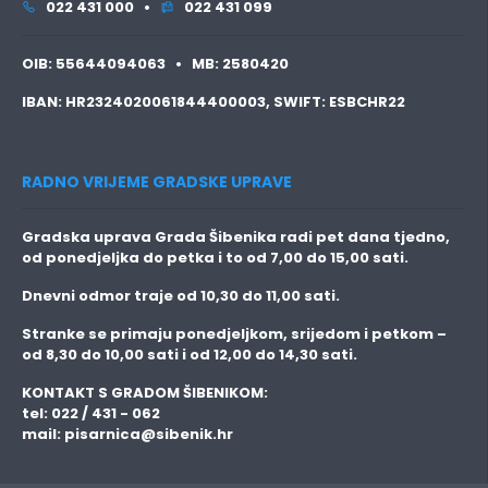
022 431 000 •
022 431 099
OIB:
55644094063 •
MB:
2580420
IBAN:
HR2324020061844400003,
SWIFT:
ESBCHR22
RADNO VRIJEME GRADSKE UPRAVE
Gradska uprava Grada Šibenika radi pet dana tjedno,
od ponedjeljka do petka i to
od 7,00 do 15,00 sati.
Dnevni odmor traje
od 10,30 do 11,00 sati.
Stranke se primaju
ponedjeljkom, srijedom i petkom
–
od 8,30 do 10,00 sati i od 12,00 do 14,30 sati.
KONTAKT S GRADOM ŠIBENIKOM:
tel: 022 / 431 - 062
mail:
pisarnica@sibenik.hr