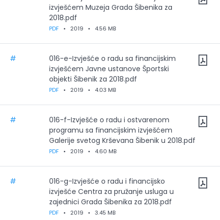
izvješćem Muzeja Grada Šibenika za
2018.pdf
PDF
•
2019
•
4.56 MB
#
016-e-Izvješće o radu sa financijskim
izvješćem Javne ustanove Športski
objekti Šibenik za 2018.pdf
PDF
•
2019
•
4.03 MB
#
016-f-Izvješće o radu i ostvarenom
programu sa financijskim izvješćem
Galerije svetog Krševana Šibenik u 2018.pdf
PDF
•
2019
•
4.60 MB
#
016-g-Izvješće o radu i financijsko
izvješće Centra za pružanje usluga u
zajednici Grada Šibenika za 2018.pdf
PDF
•
2019
•
3.45 MB