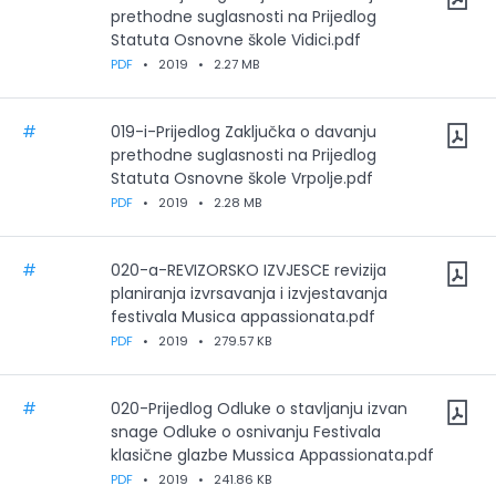
prethodne suglasnosti na Prijedlog
Statuta Osnovne škole Vidici.pdf
PDF
•
2019
•
2.27 MB
#
019-i-Prijedlog Zaključka o davanju
prethodne suglasnosti na Prijedlog
Statuta Osnovne škole Vrpolje.pdf
PDF
•
2019
•
2.28 MB
#
020-a-REVIZORSKO IZVJESCE revizija
planiranja izvrsavanja i izvjestavanja
festivala Musica appassionata.pdf
PDF
•
2019
•
279.57 KB
#
020-Prijedlog Odluke o stavljanju izvan
snage Odluke o osnivanju Festivala
klasične glazbe Mussica Appassionata.pdf
PDF
•
2019
•
241.86 KB