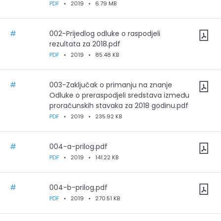
PDF
•
2019
•
6.79 MB
#
002-Prijedlog odluke o raspodjeli
rezultata za 2018.pdf
PDF
•
2019
•
85.48 KB
#
003-Zaključak o primanju na znanje
Odluke o preraspodjeli sredstava između
proračunskih stavaka za 2018 godinu.pdf
PDF
•
2019
•
235.92 KB
#
004-a-prilog.pdf
PDF
•
2019
•
141.22 KB
#
004-b-prilog.pdf
PDF
•
2019
•
270.51 KB