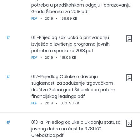
potreba u predškolskom odgoju i obrazovanju
Grada Šibenika za 2018.pdf
PDF
•
2019
•
159.69 KB
#
011-Prijedlog zaključka o prihvaćanju
Izvješća o izvršenja programa javnih
potreba u sportu za 2018.pdf
PDF
•
2019
•
118.06 KB
#
012-Prijedlog Odluke o davanju
suglasnosti za zaduženje trgovačkom
društvu Zeleni grad Šibenik doo putem
financijskog leasinga.pdf
PDF
•
2019
•
1,001.93 KB
#
013-a-Prijedlog odluke o ukidanju statusa
javnog dobra na čest br 3781 KO
Grebaštica.pdf