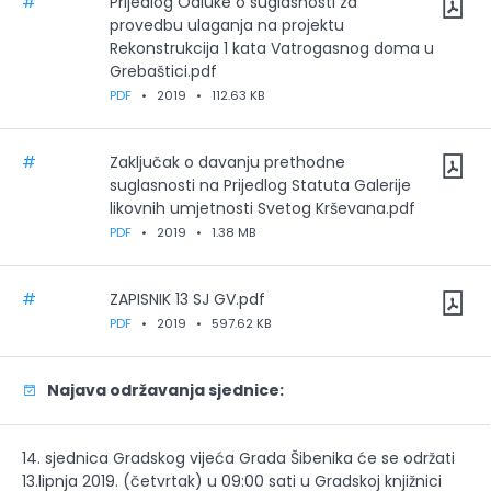
#
Prijedlog Odluke o suglasnosti za
provedbu ulaganja na projektu
Rekonstrukcija 1 kata Vatrogasnog doma u
Grebaštici.pdf
PDF
•
2019
•
112.63 KB
#
Zaključak o davanju prethodne
suglasnosti na Prijedlog Statuta Galerije
likovnih umjetnosti Svetog Krševana.pdf
PDF
•
2019
•
1.38 MB
#
ZAPISNIK 13 SJ GV.pdf
PDF
•
2019
•
597.62 KB
Najava održavanja sjednice:
14. sjednica Gradskog vijeća Grada Šibenika će se održati
13.lipnja 2019. (četvrtak) u 09:00 sati u Gradskoj knjižnici