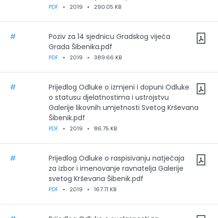
PDF
•
2019
•
290.05 KB
#
Poziv za 14 sjednicu Gradskog vijeća
Grada Šibenika.pdf
PDF
•
2019
•
389.66 KB
#
Prijedlog Odluke o izmjeni i dopuni Odluke
o statusu djelatnostima i ustrojstvu
Galerije likovnih umjetnosti Svetog Krševana
Šibenik.pdf
PDF
•
2019
•
86.75 KB
#
Prijedlog Odluke o raspisivanju natječaja
za izbor i imenovanje ravnatelja Galerije
svetog Krševana Šibenik.pdf
PDF
•
2019
•
167.71 KB