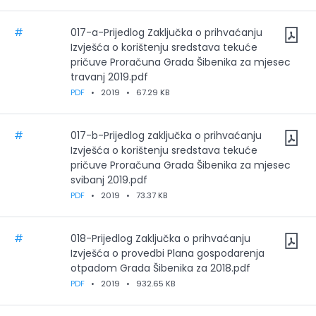
#
017-a-Prijedlog Zaključka o prihvaćanju
Izvješća o korištenju sredstava tekuće
pričuve Proračuna Grada Šibenika za mjesec
travanj 2019.pdf
PDF
•
2019
•
67.29 KB
#
017-b-Prijedlog zaključka o prihvaćanju
Izvješća o korištenju sredstava tekuće
pričuve Proračuna Grada Šibenika za mjesec
svibanj 2019.pdf
PDF
•
2019
•
73.37 KB
#
018-Prijedlog Zaključka o prihvaćanju
Izvješća o provedbi Plana gospodarenja
otpadom Grada Šibenika za 2018.pdf
PDF
•
2019
•
932.65 KB