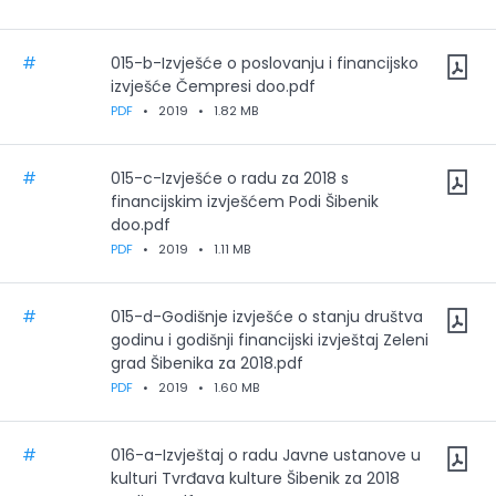
#
015-b-Izvješće o poslovanju i financijsko
izvješće Čempresi doo.pdf
PDF
•
2019
•
1.82 MB
#
015-c-Izvješće o radu za 2018 s
financijskim izvješćem Podi Šibenik
doo.pdf
PDF
•
2019
•
1.11 MB
#
015-d-Godišnje izvješće o stanju društva
godinu i godišnji financijski izvještaj Zeleni
grad Šibenika za 2018.pdf
PDF
•
2019
•
1.60 MB
#
016-a-Izvještaj o radu Javne ustanove u
kulturi Tvrđava kulture Šibenik za 2018