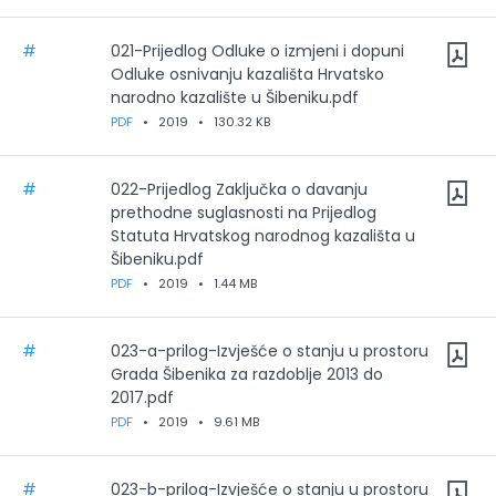
#
021-Prijedlog Odluke o izmjeni i dopuni
Odluke osnivanju kazališta Hrvatsko
narodno kazalište u Šibeniku.pdf
PDF
•
2019
•
130.32 KB
#
022-Prijedlog Zaključka o davanju
prethodne suglasnosti na Prijedlog
Statuta Hrvatskog narodnog kazališta u
Šibeniku.pdf
PDF
•
2019
•
1.44 MB
#
023-a-prilog-Izvješće o stanju u prostoru
Grada Šibenika za razdoblje 2013 do
2017.pdf
PDF
•
2019
•
9.61 MB
#
023-b-prilog-Izvješće o stanju u prostoru