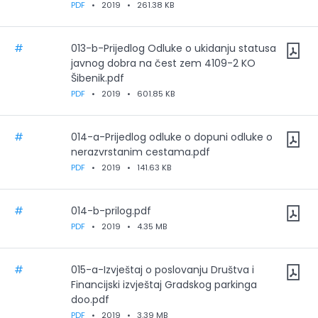
PDF
•
2019
•
261.38 KB
#
013-b-Prijedlog Odluke o ukidanju statusa
javnog dobra na čest zem 4109-2 KO
Šibenik.pdf
PDF
•
2019
•
601.85 KB
#
014-a-Prijedlog odluke o dopuni odluke o
nerazvrstanim cestama.pdf
PDF
•
2019
•
141.63 KB
#
014-b-prilog.pdf
PDF
•
2019
•
4.35 MB
#
015-a-Izvještaj o poslovanju Društva i
Financijski izvještaj Gradskog parkinga
doo.pdf
PDF
•
2019
•
3.39 MB