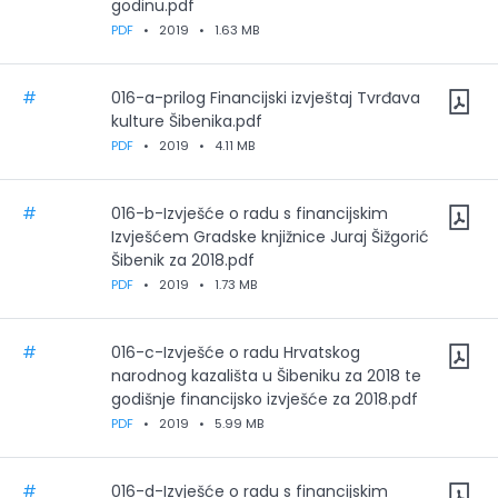
godinu.pdf
PDF
•
2019
•
1.63 MB
#
016-a-prilog Financijski izvještaj Tvrđava
kulture Šibenika.pdf
PDF
•
2019
•
4.11 MB
#
016-b-Izvješće o radu s financijskim
Izvješćem Gradske knjižnice Juraj Šižgorić
Šibenik za 2018.pdf
PDF
•
2019
•
1.73 MB
#
016-c-Izvješće o radu Hrvatskog
narodnog kazališta u Šibeniku za 2018 te
godišnje financijsko izvješće za 2018.pdf
PDF
•
2019
•
5.99 MB
#
016-d-Izvješće o radu s financijskim