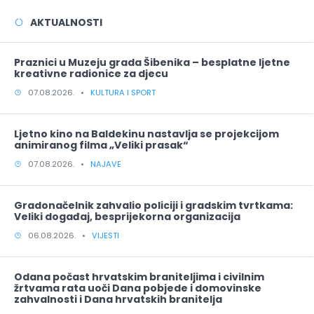
AKTUALNOSTI
Praznici u Muzeju grada Šibenika – besplatne ljetne
kreativne radionice za djecu
07.08.2026. •
KULTURA I SPORT
Ljetno kino na Baldekinu nastavlja se projekcijom
animiranog filma „Veliki prasak“
07.08.2026. •
NAJAVE
Gradonačelnik zahvalio policiji i gradskim tvrtkama:
Veliki događaj, besprijekorna organizacija
06.08.2026. •
VIJESTI
Odana počast hrvatskim braniteljima i civilnim
žrtvama rata uoči Dana pobjede i domovinske
zahvalnosti i Dana hrvatskih branitelja