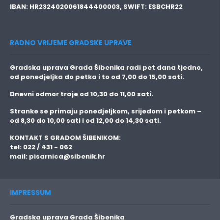
IBAN:
HR2324020061844400003,
SWIFT:
ESBCHR22
RADNO VRIJEME GRADSKE UPRAVE
Gradska uprava Grada Šibenika radi pet dana tjedno,
od ponedjeljka do petka i to
od 7,00 do 15,00 sati.
Dnevni odmor traje
od 10,30 do 11,00 sati.
Stranke se primaju
ponedjeljkom, srijedom i petkom
–
od 8,30 do 10,00 sati i od 12,00 do 14,30 sati.
KONTAKT S GRADOM ŠIBENIKOM:
tel: 022 / 431 - 062
mail:
pisarnica@sibenik.hr
IMPRESSUM
Gradska uprava Grada Šibenika