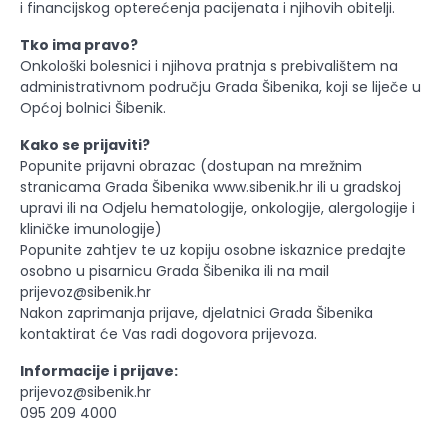
i financijskog opterećenja pacijenata i njihovih obitelji.
Tko ima pravo?
Onkološki bolesnici i njihova pratnja s prebivalištem na
administrativnom području Grada Šibenika, koji se liječe u
Općoj bolnici Šibenik.
Kako se prijaviti?
Popunite prijavni obrazac (dostupan na mrežnim
stranicama Grada Šibenika www.sibenik.hr ili u gradskoj
upravi ili na Odjelu hematologije, onkologije, alergologije i
kliničke imunologije)
Popunite zahtjev te uz kopiju osobne iskaznice predajte
osobno u pisarnicu Grada Šibenika ili na mail
prijevoz@sibenik.hr
Nakon zaprimanja prijave, djelatnici Grada Šibenika
kontaktirat će Vas radi dogovora prijevoza.
Informacije i prijave:
prijevoz@sibenik.hr
095 209 4000