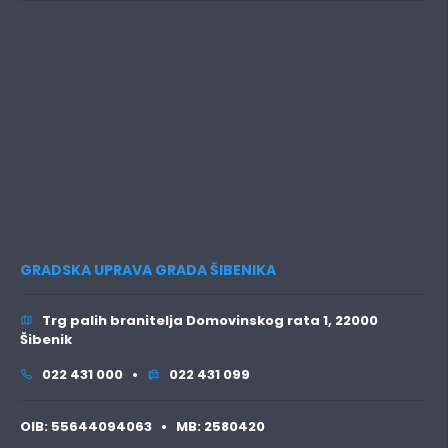
GRADSKA UPRAVA GRADA ŠIBENIKA
Trg palih branitelja Domovinskog rata 1, 22000
Šibenik
022 431 000 •
022 431 099
OIB:
55644094063 •
MB:
2580420