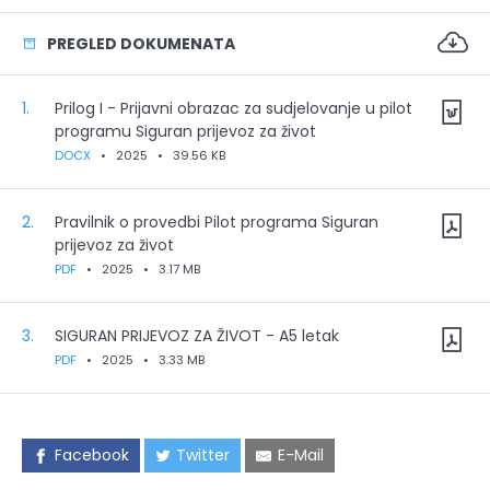
PREGLED DOKUMENATA
1.
Prilog I - Prijavni obrazac za sudjelovanje u pilot
programu Siguran prijevoz za život
DOCX
•
2025
•
39.56 KB
2.
Pravilnik o provedbi Pilot programa Siguran
prijevoz za život
PDF
•
2025
•
3.17 MB
3.
SIGURAN PRIJEVOZ ZA ŽIVOT - A5 letak
PDF
•
2025
•
3.33 MB
Facebook
Twitter
E-Mail