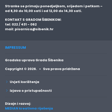
Stranke se primaju
ponedjeljkom, srijedom i petkom
–
od 8,30 do 10,00 sati i od 12,00 do 14,30 sati.
KONTAKT S GRADOM ŠIBENIKOM:
tel: 022 / 431 - 062
mail:
pisarnica@sibenik.hr
IMPRESSUM
Gradska uprava Grada Šibenika
Copyright © 2026. • Sva prava pridržana
Uvjeti korištenja
Izjava o pristupačnosti
Dizajn i razvoj:
MEDIAN kreativna riješenja