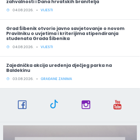
zahvalnosti i Dana hrvatskih branitelja
04.08.2026. •
VIJESTI
Grad Šibenik otvorio javno savjetovanje o novom
Pravilniku o uvjetima i kriterijima stipendiranja
studenata Grada Šibenika
04.08.2026. •
VIJESTI
Zajednička akcija uređenja dječjeg parka na
Baldekinu
03.08.2026. •
GRAĐANE ZANIMA