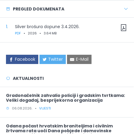
PREGLED DOKUMENATA
1.
Silver brošura dopune 3.4.2026.
PDF
•
2026
•
3.64 MB
Facebook
Twitter
E-Mail
AKTUALNOSTI
Gradonačelnik zahvalio policiji i gradskim tvrtkama:
Veliki događaj, besprijekorna organizacija
06.08.2026. •
VIJESTI
Odana počast hrvatskim braniteljima i civilnim
žrtvama rata uoči Dana pobjede i domovinske