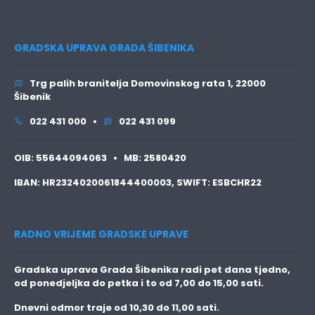
GRADSKA UPRAVA GRADA ŠIBENIKA
Trg palih branitelja Domovinskog rata 1, 22000
Šibenik
022 431 000 •
022 431 099
OIB:
55644094063 •
MB:
2580420
IBAN:
HR2324020061844400003,
SWIFT:
ESBCHR22
RADNO VRIJEME GRADSKE UPRAVE
Gradska uprava Grada Šibenika radi pet dana tjedno,
od ponedjeljka do petka i to
od 7,00 do 15,00 sati.
Dnevni odmor traje
od 10,30 do 11,00 sati.