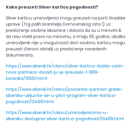
Kako preuzeti Silver karticu pogodnosti?
Silver karticu umirovljenici mogu preuzeti na porti Gradske
uprave (Trg palih branitelja Domovinskog rata 1) uz
predočenje osobne iskaznice i dokaza da su u mirovini ili
da nisu stekli pravo na mirovinu, a imaju 65 godina. Ukoliko
umirovljenik nije u mogućnosti doći osobno, karticu mogu
preuzeti članovi obitelji uz predočenje navedenih
dokumenata.
https://www.sibenik.hr/clanci/silver-kartica-dobila-cetiri-
nova-partnera-dosad-ju-je-preuzelo-1-889-
korisnika/13560.html
https://www.sibenik.hr/clanci/postanite-partneri-grada-
sibenika-ukljucite-se-u-pilot-program-silver-kartica-
pogodnosti/13499.html
https://www.sibenik.hr/clanci/umirovljenicima-u-
sibeniku-dostupna-silver-kartica-pogodnosti/13489.html