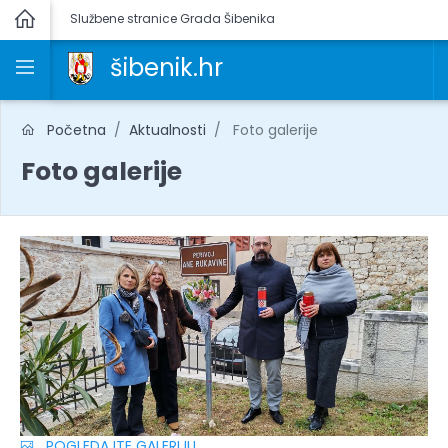
Službene stranice Grada Šibenika
šibenik.hr
Početna
Aktualnosti
Foto galerije
Foto galerije
POGLEDAJTE GALERIJU