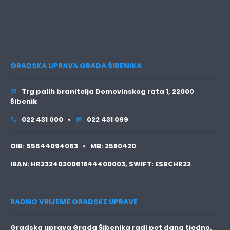
GRADSKA UPRAVA GRADA ŠIBENIKA
Trg palih branitelja Domovinskog rata 1, 22000
Šibenik
022 431 000 •
022 431 099
OIB:
55644094063 •
MB:
2580420
IBAN:
HR2324020061844400003,
SWIFT:
ESBCHR22
RADNO VRIJEME GRADSKE UPRAVE
Gradska uprava Grada Šibenika radi pet dana tjedno,