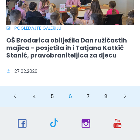
POGLEDAJTE GALERIJU
OŠ Brodarica obilježila Dan ružičastih
majica - posjetila ih i Tatjana Katkić
Stanić, pravobraniteljica za djecu
27.02.2026.
Previous
Previous
4
5
6
7
8
Next