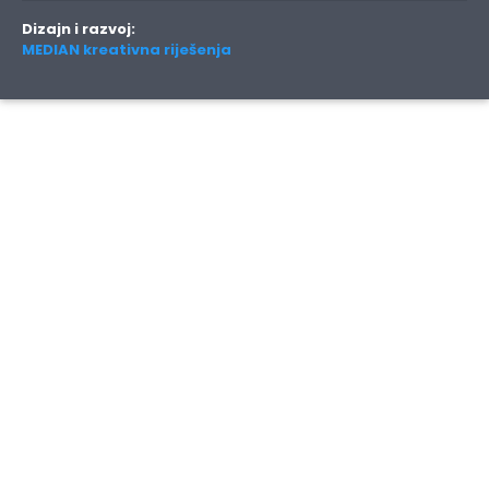
Dizajn i razvoj:
MEDIAN kreativna riješenja