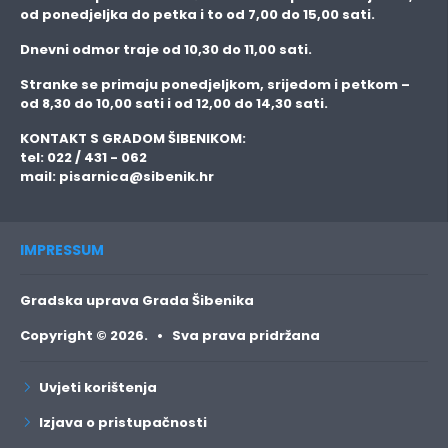
od ponedjeljka do petka i to
od 7,00 do 15,00 sati.
Dnevni odmor traje
od 10,30 do 11,00 sati.
Stranke se primaju
ponedjeljkom, srijedom i petkom
–
od 8,30 do 10,00 sati i od 12,00 do 14,30 sati.
KONTAKT S GRADOM ŠIBENIKOM:
tel: 022 / 431 - 062
mail:
pisarnica@sibenik.hr
IMPRESSUM
Gradska uprava Grada Šibenika
Copyright © 2026. • Sva prava pridržana
Uvjeti korištenja
Izjava o pristupačnosti