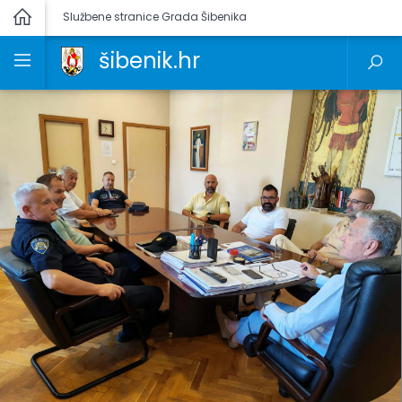
Službene stranice Grada Šibenika
šibenik.hr