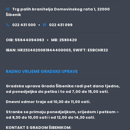
Trg palih branitelja Domovinskog rata 1, 22000
Šibenik
022 431 000 •
022 431 099
OIB:
55644094063 •
MB:
2580420
IBAN:
HR2324020061844400003,
SWIFT:
ESBCHR22
RADNO VRIJEME GRADSKE UPRAVE
Gradska uprava Grada Šibenika radi pet dana tjedno,
od ponedjeljka do petka i to
od 7,00 do 15,00 sati.
Dnevni odmor traje
od 10,30 do 11,00 sati.
Stranke se primaju
ponedjeljkom, srijedom i petkom
–
od 8,30 do 10,00 sati i od 12,00 do 14,30 sati.
KONTAKT S GRADOM ŠIBENIKOM: